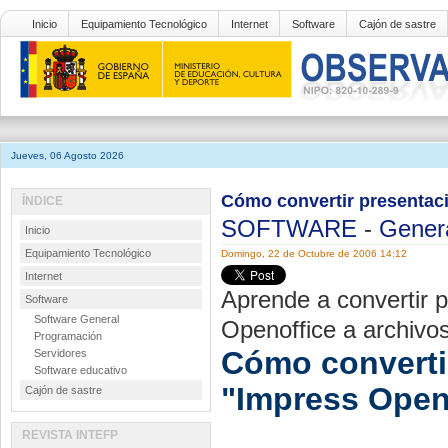
Inicio
Equipamiento Tecnológico
Internet
Software
Cajón de sastre
Jueves, 06 Agosto 2026
Cómo convertir presentaci
ÍNDICE
SOFTWARE
-
Gener
Inicio
Equipamiento Tecnológico
Domingo, 22 de Octubre de 2006 14:12
Internet
Aprende a convertir 
Software
Software General
Openoffice a archivos
Programación
Cómo converti
Servidores
Software educativo
"Impress Open
Cajón de sastre
REVISTA INTEFP