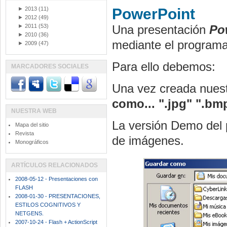
►
2013
(11)
PowerPoint
►
2012
(49)
►
2011
(53)
Una presentación
Po
►
2010
(36)
mediante el program
►
2009
(47)
Para ello debemos:
MARCADORES SOCIALES
Una vez creada nues
como...
".jpg" ".bm
NUESTRA WEB
La versión Demo del p
Mapa del sitio
Revista
de imágenes.
Monográficos
ARTÍCULOS RELACIONADOS
2008-05-12 - Presentaciones con
FLASH
2008-01-30 - PRESENTACIONES,
ESTILOS COGNITIVOS Y
NETGENS.
2007-10-24 - Flash + ActionScript