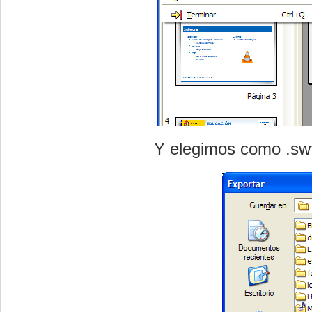
Y elegimos como
.sw