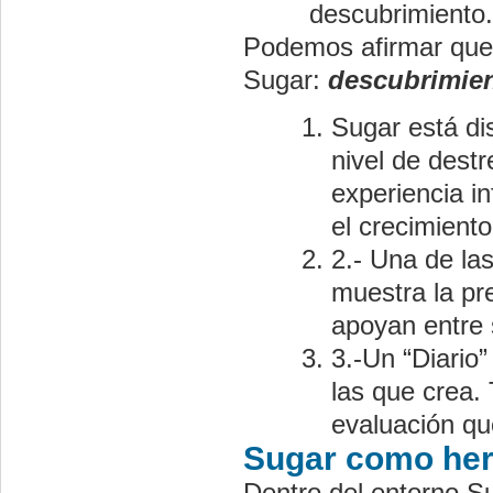
descubrimiento.
Podemos afirmar que 
Sugar:
descubrimien
Sugar está di
nivel de dest
experiencia i
el crecimient
2.- Una de las
muestra la pr
apoyan entre s
3.-Un “Diario
las que crea.
evaluación que
Sugar como her
Dentro del entorno S