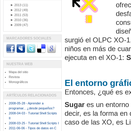
ofre
►
2013
(11)
►
2012
(49)
desf
►
2011
(53)
►
2010
(36)
cons
►
2009
(47)
dise
surgió el OLPC XO-1, e
MARCADORES SOCIALES
niños en más de cuar
ejecuta en el XO-1:
S
NUESTRA WEB
Mapa del sitio
Revista
El entorno gráf
Monográficos
Entonces, ¿qué es e
ARTÍCULOS RELACIONADOS
Sugar
es un entorno 
2008-05-28 - Aprender a
programar... ¿desde pequeños?
decir, es la forma en
2008-04-03 - Tutorial Shell Scripts
II
caso de las XO, es Li
2008-03-25 - Tutorial Shell Scripts I
2011-06-06 - Tipos de datos en C