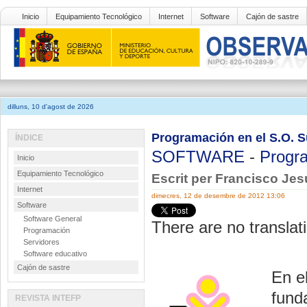
Inicio
Equipamiento Tecnológico
Internet
Software
Cajón de sastre
dilluns, 10 d'agost de 2026
Programación en el S.O. S
ÍNDICE
SOFTWARE
-
Progr
Inicio
Equipamiento Tecnológico
Escrit per Francisco Je
Internet
dimecres, 12 de desembre de 2012 13:06
Software
Software General
There are no translati
Programación
Servidores
Software educativo
Cajón de sastre
En e
fund
REVISTA INTEFP