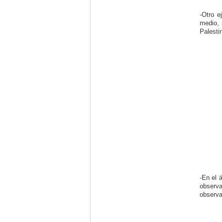
-Otro e
medio, 
Palesti
-En el 
observ
observa