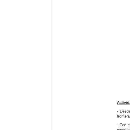
Activi
- Desde
fronter
- Con e
reparti