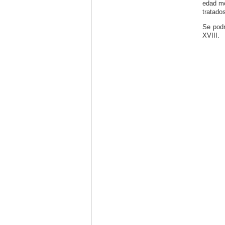
edad mo
tratado
Se podr
XVIII.