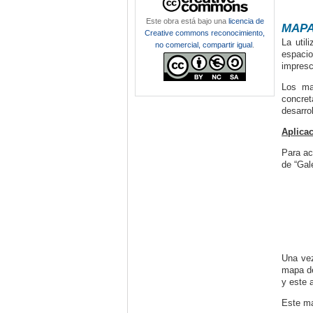
Este obra está bajo una
licencia de
MAPA
Creative commons reconocimiento,
La util
no comercial, compartir igual
.
espacio
impresc
Los ma
concret
desarro
Aplica
Para ac
de “Gal
Una vez
mapa de
y este 
Este ma