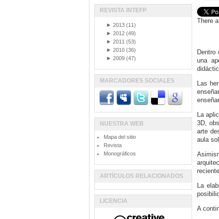
REVISTA INTEFP
There a
►
2013
(11)
►
2012
(49)
►
2011
(53)
►
2010
(36)
Dentro 
►
2009
(47)
una ap
didáctic
MARCADORES SOCIALES
Las her
enseña
enseñan
La apli
3D, obs
NUESTRA WEB
arte de
Mapa del sitio
aula so
Revista
Monográficos
Asimism
arquite
reciente
ARTÍCULOS RELACIONADOS
La elab
posibil
LICENCIA
A conti