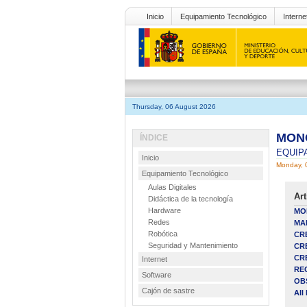
Inicio
Equipamiento Tecnológico
Interne
Thursday, 06 August 2026
MONO
ÍNDICE
EQUIP
Inicio
Monday, 
Equipamiento Tecnológico
Aulas Digitales
Art
Didáctica de la tecnología
Hardware
MO
Redes
MA
Robótica
CR
Seguridad y Mantenimiento
CR
CR
Internet
RE
Software
OB
Cajón de sastre
All