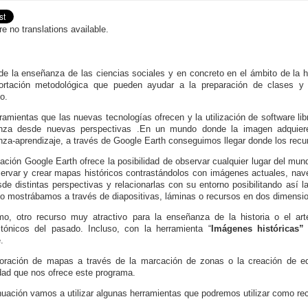
re no translations available.
de la enseñanza de las ciencias sociales y en concreto en el ámbito de la h
ortación metodológica que pueden ayudar a la preparación de clases y
o.
ramientas que las nuevas tecnologías ofrecen y la utilización de software lib
nza desde nuevas perspectivas .En un mundo donde la imagen adquiere 
za-aprendizaje, a través de Google Earth conseguimos llegar donde los recu
cación Google Earth ofrece la posibilidad de observar cualquier lugar del mundo
ervar y crear mapas históricos contrastándolos con imágenes actuales, nave
sde distintas perspectivas y relacionarlas con su entorno posibilitando así
lo mostrábamos a través de diapositivas, láminas o recursos en dos dimensi
o, otro recurso muy atractivo para la enseñanza de la historia o el art
ctónicos del pasado. Incluso, con la herramienta “
Imágenes históricas”
.
oración de mapas a través de la marcación de zonas o la creación de edif
idad que nos ofrece este programa.
nuación vamos a utilizar algunas herramientas que podremos utilizar como re