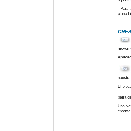
- Para 
plano h
CREA
moverno
Aplica
nuestra
El proc
barra d
Una vez
creamos