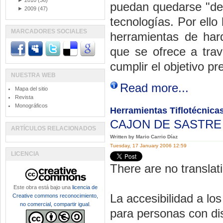
►
2010
(36)
puedan quedarse "des
►
2009
(47)
tecnologías. Por ello
MARCADORES SOCIALES
herramientas de har
que se ofrece a tra
cumplir el objetivo pr
NUESTRA WEB
Read more...
Mapa del sitio
Revista
Monográficos
Herramientas Tiflotécnicas
CAJON DE SASTR
ARTÍCULOS RELACIONADOS
Written by Mario Carrio Díaz
Tuesday, 17 January 2006 12:59
LICENCIA
There are no translati
Este obra está bajo una
licencia de
La accesibilidad a lo
Creative commons reconocimiento,
no comercial, compartir igual
.
para personas con di