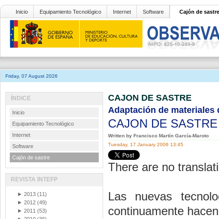
Inicio
Equipamiento Tecnológico
Internet
Software
Cajón de sastr
Friday, 07 August 2026
CAJON DE SASTRE
ÍNDICE
Adaptación de materiales d
Inicio
CAJON DE SASTR
Equipamiento Tecnológico
Internet
Written by Francisco Martín García-Maroto
Tuesday, 17 January 2006 13:45
Software
Cajón de sastre
There are no translati
REVISTA INTEFP
Las nuevas tecnolo
►
2013
(11)
►
2012
(49)
continuamente hacen 
►
2011
(53)