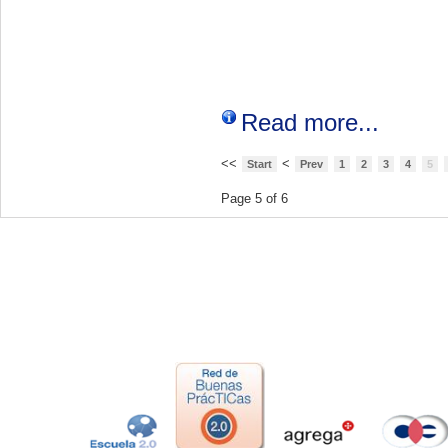
Read more...
<<
<
Start
Prev
1
2
3
4
5
Page 5 of 6