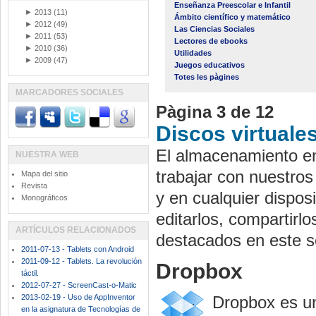
Enseñanza Preescolar e Infantil
►
2013
(11)
Ámbito científico y matemático
►
2012
(49)
Las Ciencias Sociales
►
2011
(53)
Lectores de ebooks
►
2010
(36)
Utilidades
►
2009
(47)
Juegos educativos
Totes les pàgines
MARCADORES SOCIALES
Pàgina 3 de 12
Discos virtuale
El almacenamiento en
NUESTRA WEB
trabajar con nuestros
Mapa del sitio
Revista
y en cualquier dispos
Monográficos
editarlos, compartirl
ARTÍCULOS RELACIONADOS
destacados en este s
2011-07-13 - Tablets con Android
2011-09-12 - Tablets. La revolución
Dropbox
táctil.
2012-07-27 - ScreenCast-o-Matic
2013-02-19 - Uso de AppInventor
Dropbox es un
en la asignatura de Tecnologías de