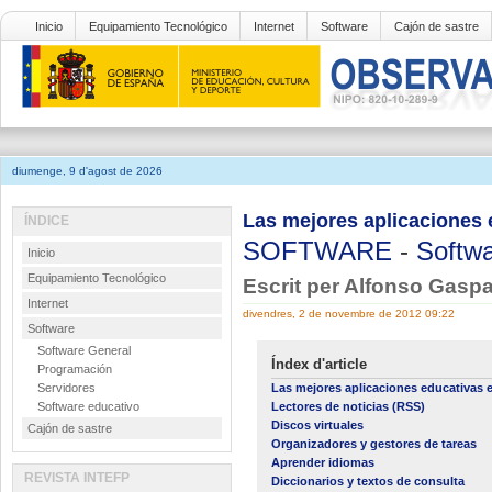
Inicio
Equipamiento Tecnológico
Internet
Software
Cajón de sastre
diumenge, 9 d'agost de 2026
Las mejores aplicaciones 
ÍNDICE
SOFTWARE
-
Softwa
Inicio
Equipamiento Tecnológico
Escrit per Alfonso Gasp
Internet
divendres, 2 de novembre de 2012 09:22
Software
Software General
Índex d'article
Programación
Servidores
Las mejores aplicaciones educativas 
Software educativo
Lectores de noticias (RSS)
Discos virtuales
Cajón de sastre
Organizadores y gestores de tareas
Aprender idiomas
REVISTA INTEFP
Diccionarios y textos de consulta