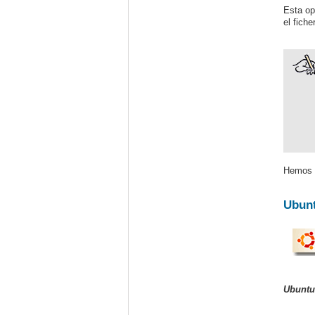
Esta op
el fich
Hemos e
Ubun
Ubuntu