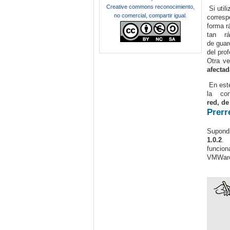
Creative commons reconocimiento,
Si util
no comercial, compartir igual
.
corresp
forma r
tan ráp
de guar
del pro
Otra ve
afecta
En este
la conf
red, d
Prerr
Supond
1.0.2
. 
funcio
VMWare