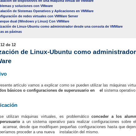
talación de dispositivos en una máquina virtual de VMWare
blemas y soluciones con VMware
talación de Sistemas Operativos y Aplicaciones en VMWare
figuración de redes virtuales con VMWare Server
anque dual (Windows y Linux) Con VMWare
lización de Linux-Ubuntu como administrador desde una consola de VMWare
as as páxinas
 12 de 12
ización de Linux-Ubuntu como administrado
are
ivo
resente artículo vamos a explicar como se pueden utilizar las máquinas virt
os básicos o configuraciones de superusuario en el
sistema operativo 
ficación
se utilizan máquinas virtuales, es problemático
conceder a los alu
uperusuario
a un sistema operativo para realizar configuraciones sobre 
carrear, desde que modifiquen pequeñas configuraciones hasta que dejen 
beríamos proceder a una nueva instalación del mismo.