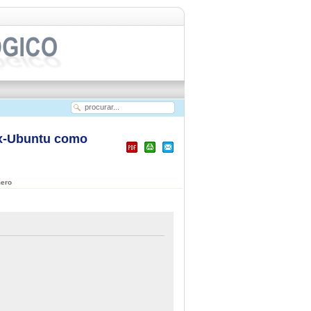
ux-Ubuntu como
mero