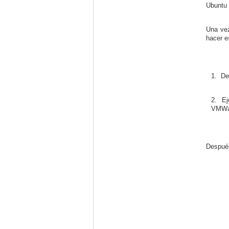
Ubuntu 
Una vez
hacer e
1.
De
2.
E
VMWa
Después