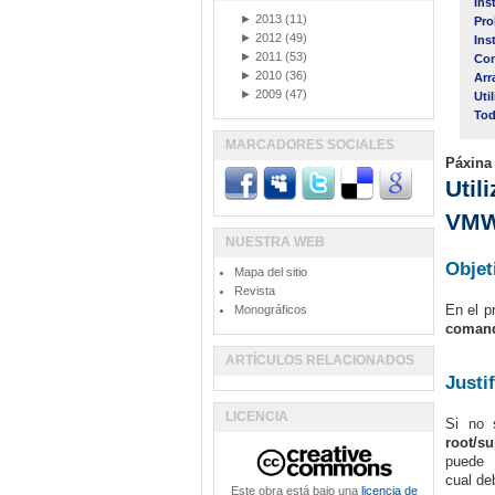
Ins
►
2013
(11)
Pro
►
2012
(49)
Ins
►
2011
(53)
Con
►
2010
(36)
Arr
►
2009
(47)
Uti
Tod
MARCADORES SOCIALES
Páxina
Util
VMW
NUESTRA WEB
Objet
Mapa del sitio
Revista
En el p
Monográficos
comand
ARTÍCULOS RELACIONADOS
Justi
LICENCIA
Si no 
root/s
puede a
cual de
Este obra está bajo una
licencia de