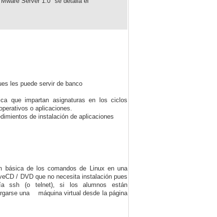
VMware Server 1.0" se detalla el
pues les puede servir de banco
ica que impartan asignaturas en los ciclos
operativos o aplicaciones.
dimientos de instalación de aplicaciones
ión básica de los comandos de Linux en una
iveCD / DVD que no necesita instalación pues
a ssh (o telnet), si los alumnos están
argarse una máquina virtual desde la página