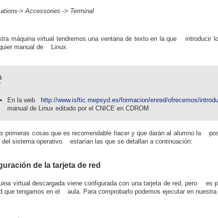
cations
->
Accessories
->
Terminal
tra máquina virtual tendremos una ventana de texto en la que introducir
quier manual de Linux.
En la web
http://www.isftic.mepsyd.es/formacion/enred/ofrecemos/introd
manual de Linux editado por el CNICE en CDROM
as primeras cosas que es recomendable hacer y que darán al alumno la posib
 del sistema operativo estarían las que se detallan a continuación:
uración de la tarjeta de red
ina virtual descargada viene configurada con una tarjeta de red, pero es po
ed que tengamos en el aula. Para comprobarlo podemos ejecutar en nuestra 