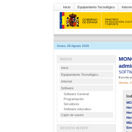
Inicio
Equipamiento Tecnológico
Interne
Xoves, 06 Agosto 2026
MONO
ÍNDICE
admi
Inicio
SOFT
Equipamiento Tecnológico
Escrito 
Internet
Venres, 
Software
Software General
Ind
Programación
MON
Servidores
Her
Software educativo
Her
Cajón de sastre
Her
Máq
Em
REVISTA INTEFP