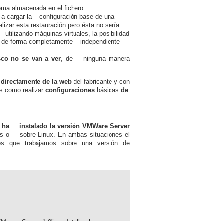
ema almacenada en el fichero
r a cargar la configuración base de una
lizar esta restauración pero ésta no sería
tilizando máquinas virtuales, la posibilidad
mno de forma completamente independiente
sco no se van a ver
, de ninguna manera
 directamente de la web
del fabricante y con
os como realizar
configuraciones
básicas
de
 ha instalado la versión VMWare Server
ws o sobre Linux. En ambas situaciones el
s que trabajamos sobre una versión de