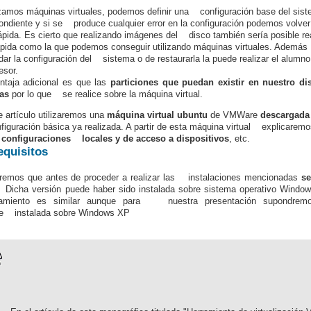
izamos máquinas virtuales, podemos definir una configuración base del sist
ondiente y si se produce cualquier error en la configuración podemos volve
ápida. Es cierto que realizando imágenes del disco también sería posible rea
ida como la que podemos conseguir utilizando máquinas virtuales. Además u
dar la configuración del sistema o de restaurarla la puede realizar el alu
fesor.
ntaja adicional es que las
particiones que puedan existir en nuestro di
das
por lo que se realice sobre la máquina virtual.
 artículo utilizaremos una
máquina virtual ubuntu
de VMWare
descargada
iguración básica ya realizada. A partir de esta máquina virtual explicarem
e configuraciones locales y de acceso a dispositivos
, etc.
equisitos
remos que antes de proceder a realizar las instalaciones mencionadas
se
Dicha versión puede haber sido instalada sobre sistema operativo Windo
namiento es similar aunque para nuestra presentación supondremo
 instalada sobre Windows XP