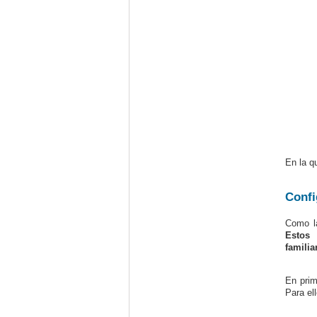
En la q
Confi
Como l
Estos 
familia
En prim
Para el