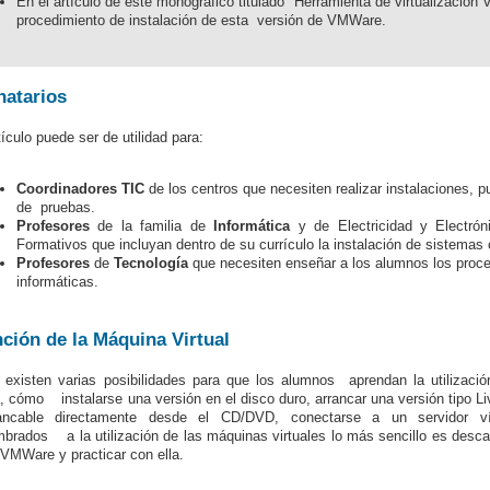
En el artículo de este monográfico titulado "Herramienta de virtualización 
procedimiento de instalación de esta versión de VMWare.
natarios
tículo puede ser de utilidad para:
Coordinadores TIC
de los centros que necesiten realizar instalaciones, 
de pruebas.
Profesores
de la familia de
Informática
y de Electricidad y Electrón
Formativos que incluyan dentro de su currículo la instalación de sistemas 
Profesores
de
Tecnología
que necesiten enseñar a los alumnos los proce
informáticas.
ción de la Máquina Virtual
existen varias posibilidades para que los alumnos aprendan la utilizac
, cómo instalarse una versión en el disco duro, arrancar una versión tipo L
ancable directamente desde el CD/DVD, conectarse a un servidor ví
brados a la utilización de las máquinas virtuales lo más sencillo es desc
VMWare y practicar con ella.