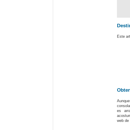
Desti
Este ar
Obten
Aunque 
consola
es arr
acostum
web de 