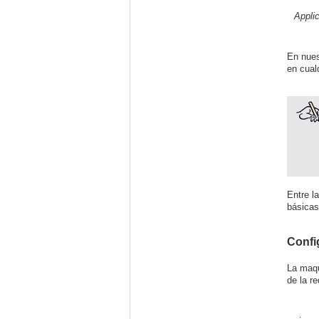
Appli
En nues
en cual
Entre l
básicas
Config
La maqu
de la r