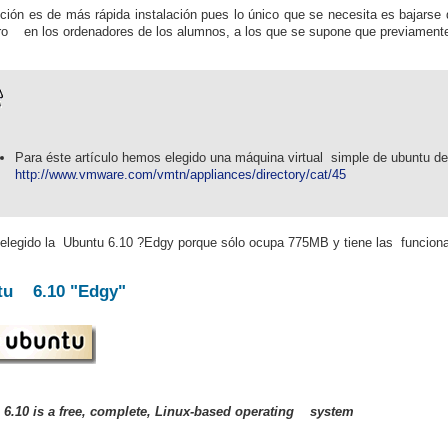
ción es de más rápida instalación pues lo único que se necesita es bajarse 
ero en los ordenadores de los alumnos, a los que se supone que previamen
Para éste artículo hemos elegido una máquina virtual simple de ubuntu 
http://www.vmware.com/vmtn/appliances/directory/cat/45
legido la Ubuntu 6.10 ?Edgy porque sólo ocupa 775MB y tiene las funciona
tu 6.10 "Edgy"
 6.10 is a free, complete, Linux-based operating system