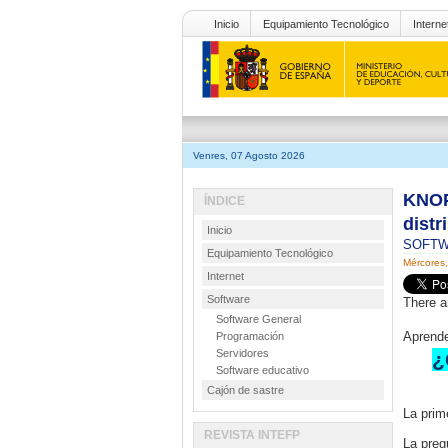
Inicio
Equipamiento Tecnológico
Interne
Venres, 07 Agosto 2026
KNOP
ÍNDICE
distr
Inicio
SOFT
Equipamiento Tecnológico
Mércores
Internet
Software
There a
Software General
Aprende
Programación
Servidores
¿
Software educativo
Cajón de sastre
La prim
REVISTA INTEFP
La preg