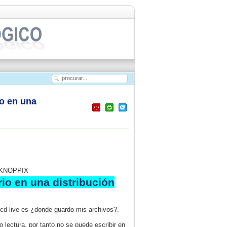
o en una
es KNOPPIX
io en una distribución
 cd-live es ¿donde guardo mis archivos?.
o lectura,
por tanto no se puede escribir en