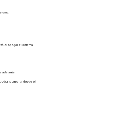
sistema
erá al apagar el sistema
s adelante.
 podra recuperar desde él.