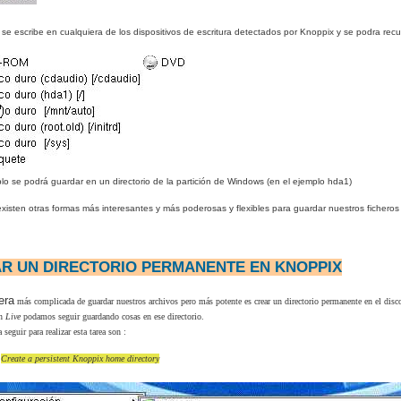
o se escribe en cualquiera de los dispositivos de escritura detectados por Knoppix y se podra rec
lo se podrá guardar en un directorio de la partición de Windows (en el ejemplo hda1)
isten otras formas más interesantes y más poderosas y flexibles para guardar nuestros ficheros 
R UN DIRECTORIO PERMANENTE EN KNOPPIX
era
más complicada de guardar nuestros archivos pero más potente es crear un directorio permanente en el disc
ón
Live
podamos seguir guardando cosas en ese directorio.
 seguir para realizar esta tarea son :
r
Create a persistent Knoppix home directory