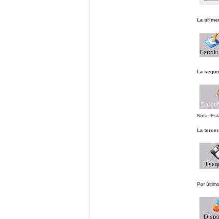
La prime
La segun
Nota: Est
La terce
Por últim