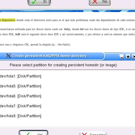
n dispositivo
donde crear el directorio (este paso es el que más problemas suele dar dependiendo de cada sistema
omenclatura utilizada para los discos duros suele ser:
hdxy
, donde
hd
son los discos duros de tipo IDE,
x
es una
co duro IDE,
hdb
será el segundo disco duro IDE y así sucesivamente; y por ultimo
y
será un número que indica 
mos una y elegimos OK, anotad la elegida (ej.: /dev/hda1).