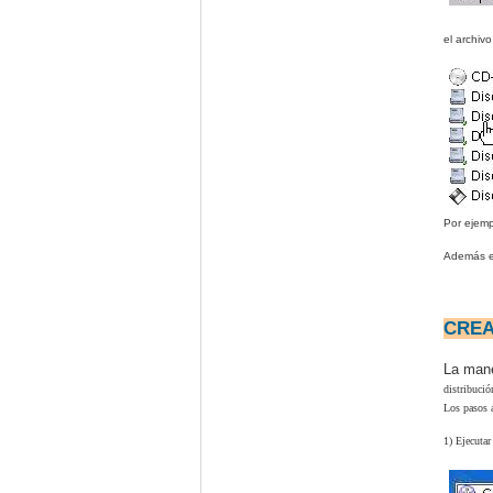
el archiv
Por ejemp
Además ex
CREA
La man
distribuci
Los pasos a
1) Ejecuta