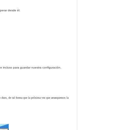
uperar desde él.
e incluso para guardar nuestra configuración.
o duro, de tal forma que la próxima vez que arranquemos la