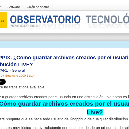
t
Software
Cajón de sastre
PIX. ¿Como guardar archivos creados por el usuari
ibución LIVE?
WARE
-
General
, 07 Setembro 2005 15:14
re no translations available.
 a guardar archivos creados por el usuario en una distribución Live como 
Cómo guardar archivos creados por el usuar
Live?
era pregunta que se hace todo usuario de Knoppix o de cualquier distribución
unta es muy lógica, estoy trabajando con un Linux
desde un cd
que es de
sol