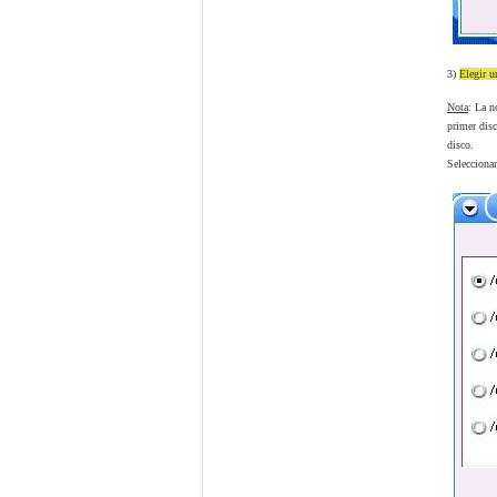
3)
Elegir u
Nota
: La n
primer dis
disco.
Selecciona