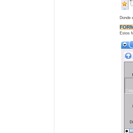
Donde e
FORM
Estos f