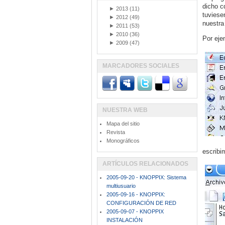
dicho c
►
2013
(11)
tuviese
►
2012
(49)
nuestra
►
2011
(53)
►
2010
(36)
Por eje
►
2009
(47)
MARCADORES SOCIALES
NUESTRA WEB
Mapa del sitio
Revista
Monográficos
escrib
ARTÍCULOS RELACIONADOS
2005-09-20 - KNOPPIX: Sistema
multiusuario
2005-09-16 - KNOPPIX:
CONFIGURACIÓN DE RED
2005-09-07 - KNOPPIX
INSTALACIÓN