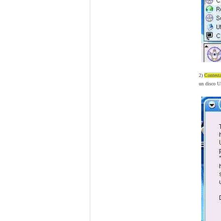
2)
Contesta
un disco 