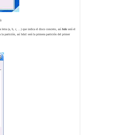
).
 letra (a, b, c, ...) que indica el disco concreto, así
hda
será el
la partición, así hda1 será la primera partición del primer