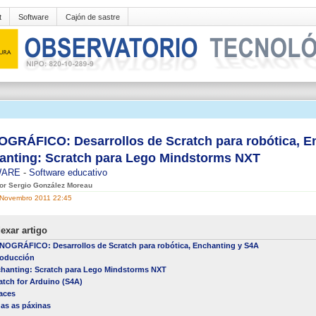
t
Software
Cajón de sastre
GRÁFICO: Desarrollos de Scratch para robótica, En
anting: Scratch para Lego Mindstorms NXT
WARE
-
Software educativo
por Sergio González Moreau
 Novembro 2011 22:45
exar artigo
OGRÁFICO: Desarrollos de Scratch para robótica, Enchanting y S4A
roducción
hanting: Scratch para Lego Mindstorms NXT
atch for Arduino (S4A)
aces
as as páxinas