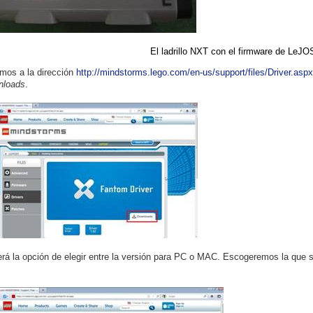
El ladrillo NXT con el firmware de LeJO
os a la dirección
http://mindstorms.lego.com/en-us/support/files/Driver.aspx
nloads
.
rá la opción de elegir entre la versión para PC o MAC. Escogeremos la que s