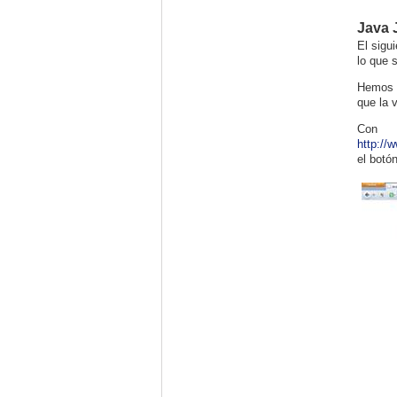
Java
El sigu
lo que 
Hemos e
que la 
Con
http://
el botó