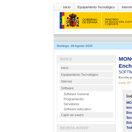
Inicio
Equipamiento Tecnológico
Interne
Domingo, 09 Agosto 2026
MONO
ÍNDICE
Ench
Inicio
SOFT
Equipamiento Tecnológico
Escrito 
Internet
Luns, 07
Software
Software General
Ind
Programación
MON
Servidores
Int
Software educativo
Enc
Cajón de sastre
Scr
Enl
Tod
REVISTA INTEFP