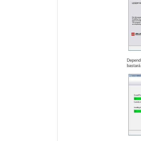
Dependi
bastará