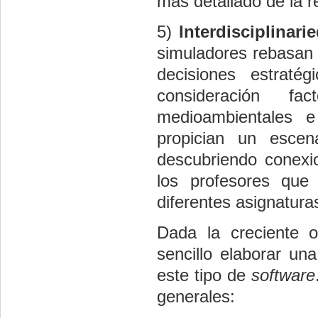
más detallado de la r
5)
Interdisciplinari
simuladores rebasan 
decisiones estraté
consideración fac
medioambientales e 
propician un escen
descubriendo conexi
los profesores que 
diferentes asignatura
Dada la creciente o
sencillo elaborar un
este tipo de
software
generales: