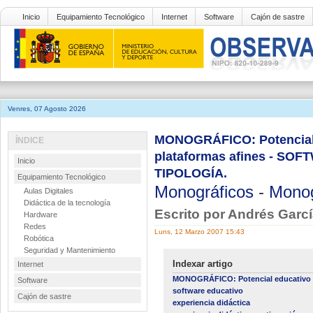
Inicio
Equipamiento Tecnológico
Internet
Software
Cajón de sastre
Venres, 07 Agosto 2026
MONOGRÁFICO: Potencial e
ÍNDICE
plataformas afines - S
Inicio
TIPOLOGÍA.
Equipamiento Tecnológico
Monográficos
-
Monog
Aulas Digitales
Didáctica de la tecnología
Escrito por Andrés Gar
Hardware
Redes
Luns, 12 Marzo 2007 15:43
Robótica
Seguridad y Mantenimiento
Indexar artigo
Internet
MONOGRÁFICO: Potencial educativo de
Software
software educativo
Cajón de sastre
experiencia didáctica