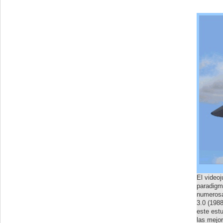
El video
paradigm
numerosa
3.0 (1988
este est
las mejor