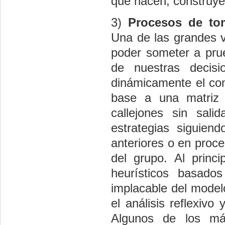
que hacen, construye
3)
Procesos de tom
Una de las grandes v
poder someter a prue
de nuestras decisi
dinámicamente el comp
base a una matriz c
callejones sin sali
estrategias siguien
anteriores o en proc
del grupo. Al princ
heurísticos basados
implacable del model
el análisis reflexivo
Algunos de los más