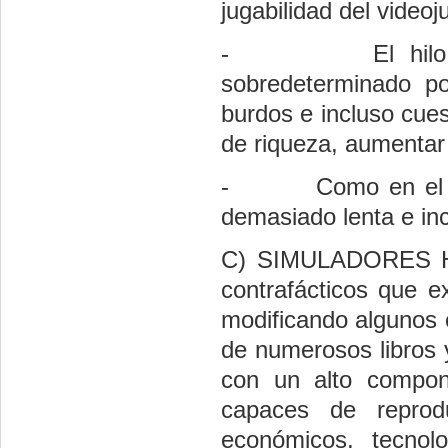
jugabilidad del video
-
El hil
sobredeterminado p
burdos e incluso cues
de riqueza, aumentar 
-
Como en el 
demasiado lenta e in
C) SIMULADORES HI
contrafácticos que ex
modificando algunos 
de numerosos libros 
con un alto compon
capaces de reprodu
económicos, tecnol