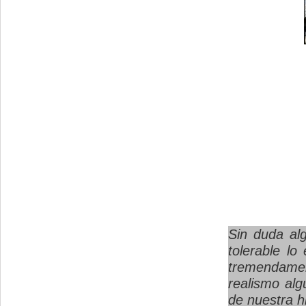
Sin duda alg
tolerable lo
tremendame
realismo alg
de nuestra h