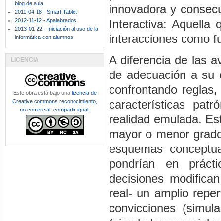
blog de aula
innovadora y consec
2011-04-18 - Smart Tablet
2012-11-12 - Apalabrados
Interactiva: Aquella 
2013-01-22 - Iniciación al uso de la
interacciones como f
informática con alumnos
A diferencia de las a
LICENCIA
de adecuación a su c
confrontando reglas, 
Este obra está bajo una
licencia de
características pat
Creative commons reconocimiento,
no comercial, compartir igual
.
realidad emulada. Es
mayor o menor grado d
esquemas conceptua
pondrían en prácti
decisiones modifican 
real- un amplio reper
convicciones (simula