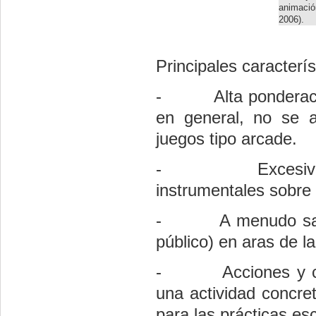
animación
2
006).
Principales caracterís
-
Alta pondera
en general, no se a
juegos tipo arcade.
-
Excesi
instrumentales sobre l
-
A menudo sac
público) en aras de la 
-
Acciones y 
una actividad concret
para las prácticas es