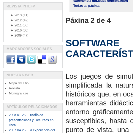
experiencia didáctica continuación
Todas as páxinas
REVISTA INTEFP
►
2013
(11)
Páxina 2 de 4
►
2012
(49)
►
2011
(53)
►
2010
(36)
►
2009
(47)
SOFTWA
MARCADORES SOCIALES
CARACTERÍSTI
Los juegos de simul
NUESTRA WEB
simplificada la natu
Mapa del sitio
Revista
históricos que, en oc
Monográficos
herramientas didácti
ARTÍCULOS RELACIONADOS
entorno gráficamente
2008-01-25 - Diseño de
susceptibles, hasta 
presentaciones y Recursos en
línea
punto de vista, una 
2007-04-25 - La experiencia del