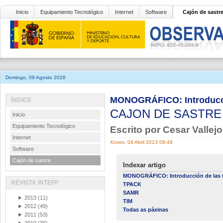
Inicio
Equipamiento Tecnológico
Internet
Software
Cajón de sastr
Domingo, 09 Agosto 2026
MONOGRÁFICO: Introducció
ÍNDICE
CAJON DE SASTR
Inicio
Equipamiento Tecnológico
Escrito por Cesar Vallej
Internet
Xoves, 04 Abril 2013 08:49
Software
Cajón de sastre
Indexar artigo
MONOGRÁFICO: Introducción de las t
REVISTA INTEFP
TPACK
SAMR
►
2013
(11)
TIM
►
2012
(49)
Todas as páxinas
►
2011
(53)