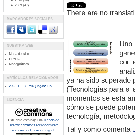
►
2010
(36)
►
2009
(47)
There are no translati
MARCADORES SOCIALES
Uno 
NUESTRA WEB
gene
Mapa del sitio
Revista
con 
Monográficos
anali
ARTÍCULOS RELACIONADOS
ya ha sido superado 
2002-11-13 - Mini juegos: TIM
(Tecnologías para el 
momentos se está an
LICENCIA
cómo se puede poten
tecnología, metodolog
Este obra está bajo una
licencia de
Creative commons reconocimiento,
Tal y como comenta
no comercial, compartir igual
.