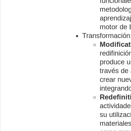
funcionale
metodolog
aprendiza
motor de 
Transformación
Modifica
redifinici
produce u
través de
crear nue
integrando
Redefinit
actividade
su utiliz
materiale