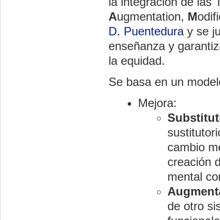
la integración de las 
A
ugmentation,
M
odif
D. Puentedura
y se ju
enseñanza y garantiz
la equidad.
Se basa en un modelo
Mejora:
Substitut
sustitutor
cambio me
creación 
mental co
Augment
de otro s