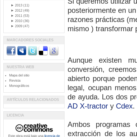
Si queremos utilizar 
►
2013
(11)
posteriormente en un 
►
2012
(49)
►
2011
(53)
razones prácticas (m
►
2010
(36)
►
2009
(47)
mismo ) transformar 
formato MP3.
MARCADORES SOCIALES
Aunque existen mu
NUESTRA WEB
conversión, creemos
Mapa del sitio
abierto porque pode
Revista
legal, ocupan menos
Monográficos
de ayuda. Los dos p
ARTÍCULOS RELACIONADOS
AD X-tractor
y
Cdex
.
LICENCIA
Ambos programas cu
extracción de los a
Este obra está bajo una
licencia de