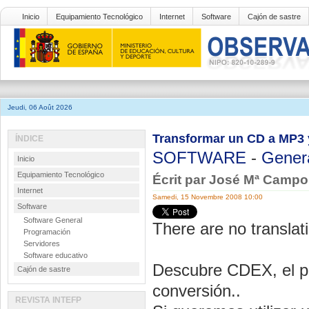
Inicio
Equipamiento Tecnológico
Internet
Software
Cajón de sastre
Jeudi, 06 Août 2026
Transformar un CD a MP3 
ÍNDICE
SOFTWARE
-
Gener
Inicio
Equipamiento Tecnológico
Écrit par José Mª Camp
Internet
Samedi, 15 Novembre 2008 10:00
Software
Software General
There are no translati
Programación
Servidores
Software educativo
Descubre CDEX, el pr
Cajón de sastre
conversión..
REVISTA INTEFP