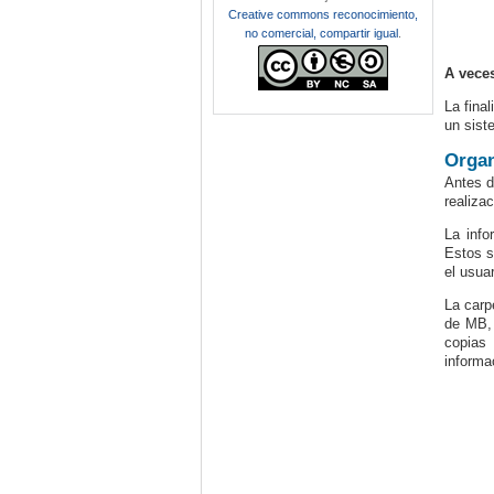
Creative commons reconocimiento,
no comercial, compartir igual
.
A vece
La fina
un sist
Organ
Antes d
realiza
La inf
Estos s
el usua
La car
de MB, 
copias
informa