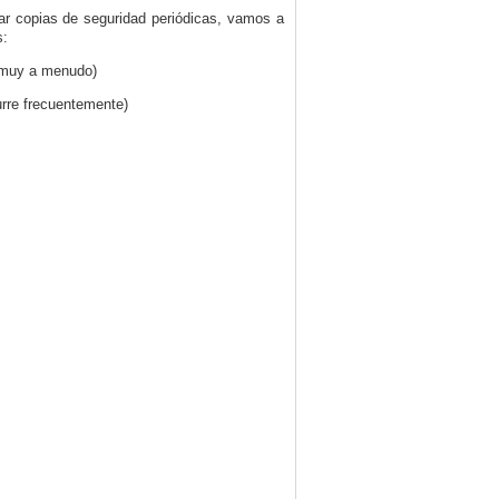
zar copias de seguridad periódicas, vamos a
s:
e muy a menudo)
urre frecuentemente)