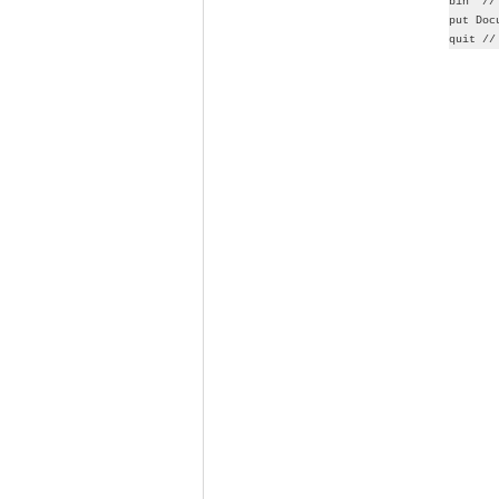
bin // 
put Doc
quit //