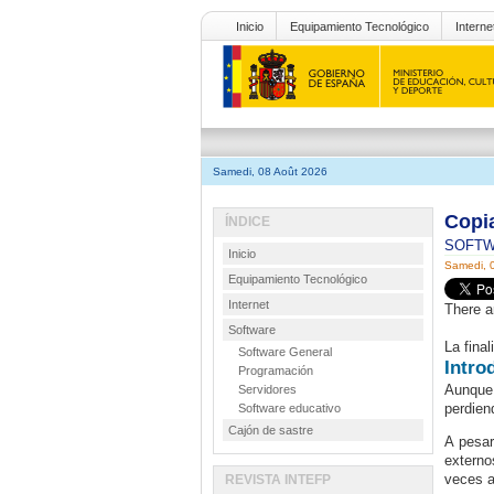
Inicio
Equipamiento Tecnológico
Interne
Samedi, 08 Août 2026
Copi
ÍNDICE
SOFT
Inicio
Samedi, 
Equipamiento Tecnológico
Internet
There a
Software
La fina
Software General
Intro
Programación
Aunque
Servidores
perdien
Software educativo
Cajón de sastre
A pesar
externo
veces a
REVISTA INTEFP