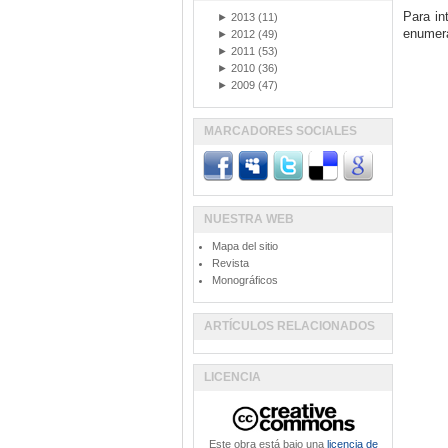
Para in
►
2013
(11)
enumera
►
2012
(49)
►
2011
(53)
►
2010
(36)
►
2009
(47)
MARCADORES SOCIALES
NUESTRA WEB
Mapa del sitio
Revista
Monográficos
ARTÍCULOS RELACIONADOS
LICENCIA
Este obra está bajo una
licencia de