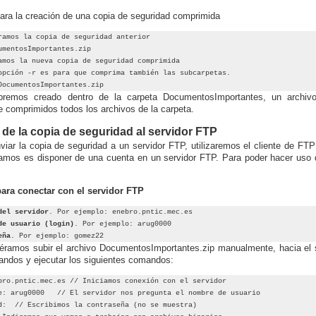
para la creación de una copia de seguridad comprimida
ramos la copia de seguridad anterior
umentosImportantes.zip
amos la nueva copia de seguridad comprimida
opción -r es para que comprima también las subcarpetas.
DocumentosImportantes.zip
bremos creado dentro de la carpeta DocumentosImportantes, un archiv
e comprimidos todos los archivos de la carpeta.
 de la copia de seguridad al servidor FTP
viar la copia de seguridad a un servidor FTP, utilizaremos el cliente de 
amos es disponer de una cuenta en un servidor FTP. Para poder hacer uso d
ara conectar con el servidor FTP
del servidor
. Por ejemplo: enebro.pntic.mec.es
de usuario (login)
. Por ejemplo: arug0000
eña
. Por ejemplo: gomez22
iéramos subir el archivo DocumentosImportantes.zip manualmente, hacia el 
ndos y ejecutar los siguientes comandos:
bro.pntic.mec.es // Iniciamos conexión con el servidor
e: arug0000 // El servidor nos pregunta el nombre de usuario
d: // Escribimos la contraseña (no se muestra)