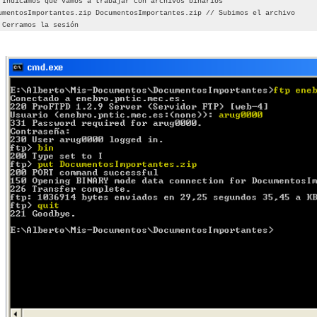
Indicamos que vamos a trabajar con archivos binarios
umentosImportantes.zip DocumentosImportantes.zip // Subimos el archivo
 Cerramos la sesión