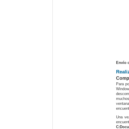
Envío 
Reali
Compr
Para po
Windows
descom
muchos 
ventana
encuent
Una vez
encuen
C:Docu