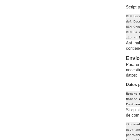
Script 
REM Bor
del Doc
REM Cre
REM La 
zip -r 
Así ha
contien
Envío
Para en
necesit
datos:
Datos p
Nombre 
Nombre 
Contras
Si quis
de coma
ftp ene
usernam
passwor