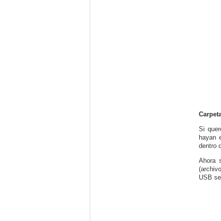
Carpet
Si quer
hayan e
dentro 
Ahora s
(archiv
USB seg