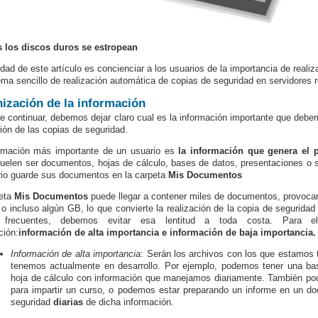
s los discos duros se estropean
lidad de este artículo es concienciar a los usuarios de la importancia de reali
ema sencillo de realización automática de copias de seguridad en servidores 
ización de la información
e continuar, debemos dejar claro cual es la información importante que debe
ción de las copias de seguridad.
ormación más importante de un usuario es
la información que genera el 
uelen ser documentos, hojas de cálculo, bases de datos, presentaciones o s
rio guarde sus documentos en la carpeta
Mis Documentos
peta
Mis Documentos
puede llegar a contener miles de documentos, provocan
o incluso algún GB, lo que convierte la realización de la copia de seguridad
 frecuentes, debemos evitar esa lentitud a toda costa. Para el
ción:
información de
alta
importancia e información de
baja
importancia.
Información de alta importancia
: Serán los archivos con los que estamos 
tenemos actualmente en desarrollo. Por ejemplo, podemos tener una ba
hoja de cálculo con información que manejamos diariamente. También po
para impartir un curso, o podemos estar preparando un informe en un d
seguridad
diarias
de dicha información.