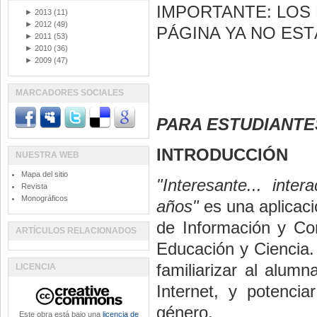
IMPORTANTE: LOS 
►
2013
(11)
►
2012
(49)
PÁGINA YA NO EST
►
2011
(53)
►
2010
(36)
►
2009
(47)
MARCADORES SOCIALES
PARA ESTUDIANTES
INTRODUCCIÓN
NUESTRA WEB
Mapa del sitio
"Interesante... inte
Revista
Monográficos
años"
es una aplicaci
de Información y Co
ARTÍCULOS RELACIONADOS
Educación y Ciencia.
familiarizar al alu
LICENCIA
Internet, y potencia
género.
Este obra está bajo una
licencia de