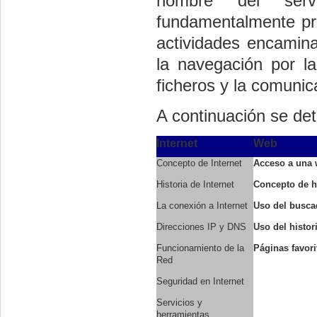
nombre del serv
fundamentalmente prá
actividades encamina
la navegación por la
ficheros y la comuni
A continuación se det
Internet
Web
Concepto de Internet
Acceso a una
Historia de Internet
Concepto de
h
La conexión a Internet
Uso del busca
Direcciones IP y DNS
Uso del histori
Funcionamiento de la
Páginas favori
Red
Seguridad en Internet
Servicios y
herramientas