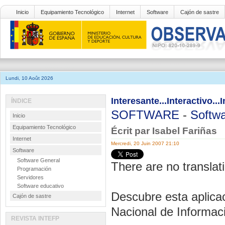
Inicio
Equipamiento Tecnológico
Internet
Software
Cajón de sastre
Lundi, 10 Août 2026
Interesante...Interactivo...I
ÍNDICE
SOFTWARE
-
Softwa
Inicio
Equipamiento Tecnológico
Écrit par Isabel Fariñas
Internet
Mercredi, 20 Juin 2007 21:10
Software
Software General
There are no translati
Programación
Servidores
Software educativo
Descubre esta aplicac
Cajón de sastre
Nacional de Informac
REVISTA INTEFP