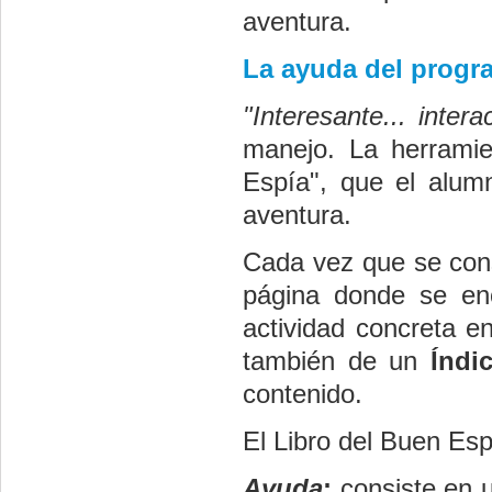
aventura.
La ayuda del progra
"Interesante... interac
manejo. La herramie
Espía", que el alum
aventura.
Cada vez que se cons
página donde se enc
actividad concreta e
también de un
Índi
contenido.
El Libro del Buen Es
Ayuda
:
consiste en u