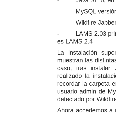
-
Java SE 6, en
-
MySQL versió
-
Wildfire Jabbe
-
LAMS 2.03 prim
es LAMS 2.4
La instalación sup
muestran las distinta
caso, tras instala
realizado la instal
recordar la carpeta 
usuario admin de My
detectado por Wildfi
Ahora accedemos a n