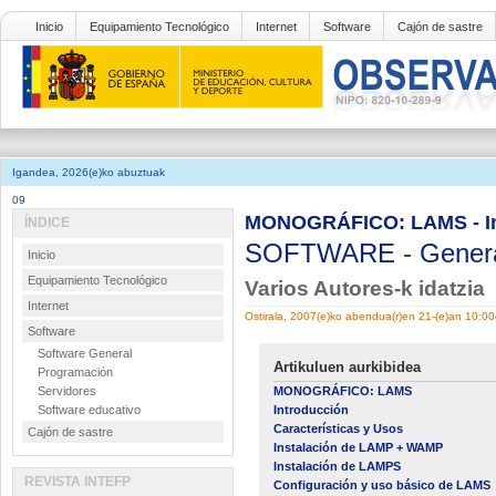
Inicio
Equipamiento Tecnológico
Internet
Software
Cajón de sastre
Igandea, 2026(e)ko abuztuak
09
MONOGRÁFICO: LAMS - In
ÍNDICE
SOFTWARE
-
Gener
Inicio
Equipamiento Tecnológico
Varios Autores-k idatzia
Internet
Ostirala, 2007(e)ko abendua(r)en 21-(e)an 10:0
Software
Software General
Artikuluen aurkibidea
Programación
Servidores
MONOGRÁFICO: LAMS
Software educativo
Introducción
Características y Usos
Cajón de sastre
Instalación de LAMP + WAMP
Instalación de LAMPS
REVISTA INTEFP
Configuración y uso básico de LAMS