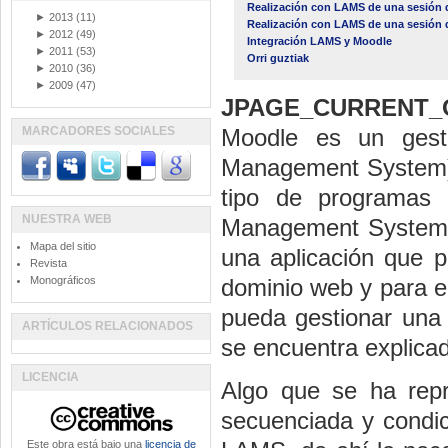
Realización con LAMS de una sesión 
►
2013
(11)
Realización con LAMS de una sesión 
►
2012
(49)
Integración LAMS y Moodle
►
2011
(53)
Orri guztiak
►
2010
(36)
►
2009
(47)
JPAGE_CURRENT_
MARCADORES SOCIALES
Moodle es un gest
Management System) u
tipo de programas 
NUESTRA WEB
Management System)
Mapa del sitio
una aplicación que p
Revista
Monográficos
dominio web y para el
pueda gestionar una
ARTÍCULOS RELACIONADOS
se encuentra explicad
LICENCIA
Algo que se ha repr
secuenciada y condic
Este obra está bajo una
licencia de