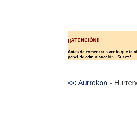
¡¡ATENCIÓN!!
Antes de comenzar a ver lo que te o
panel de administración. ¡Suerte!
<< Aurrekoa
- Hurren