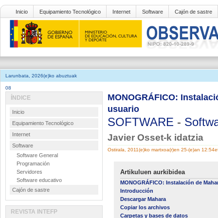
Inicio
Equipamiento Tecnológico
Internet
Software
Cajón de sastre
Larunbata, 2026(e)ko abuztuak
08
MONOGRÁFICO: Instalación
ÍNDICE
usuario
Inicio
SOFTWARE
-
Softwa
Equipamiento Tecnológico
Internet
Javier Osset-k idatzia
Software
Ostirala, 2011(e)ko martxoa(r)en 25-(e)an 12:54e
Software General
Programación
Artikuluen aurkibidea
Servidores
Software educativo
MONOGRÁFICO: Instalación de Mahar
Cajón de sastre
Introducción
Descargar Mahara
Copiar los archivos
REVISTA INTEFP
Carpetas y bases de datos