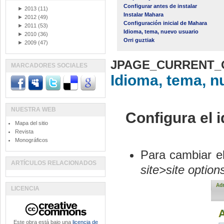
Configurar antes de instalar
►
2013
(11)
Instalar Mahara
►
2012
(49)
Configuración inicial de Mahara
►
2011
(53)
Idioma, tema, nuevo usuario
►
2010
(36)
Orri guztiak
►
2009
(47)
JPAGE_CURRENT_
MARCADORES SOCIALES
Idioma, tema, n
NUESTRA WEB
Configura el 
Mapa del sitio
Revista
Monográficos
Para cambiar e
ARTÍCULOS RELACIONADOS
site>site option
LICENCIA
Este obra está bajo una
licencia de