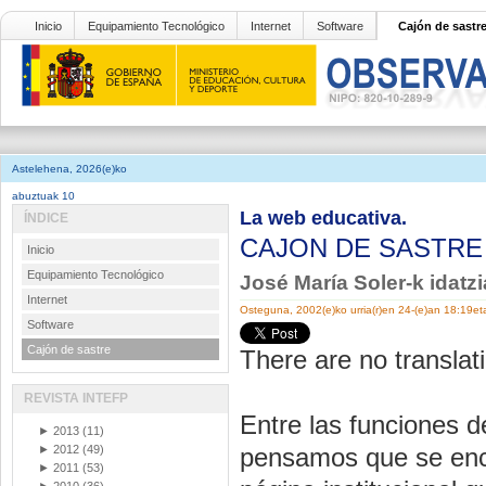
Inicio
Equipamiento Tecnológico
Internet
Software
Cajón de sastr
Astelehena, 2026(e)ko
abuztuak 10
La web educativa.
ÍNDICE
CAJON DE SASTR
Inicio
Equipamiento Tecnológico
José María Soler-k idatz
Internet
Osteguna, 2002(e)ko urria(r)en 24-(e)an 18:19et
Software
Cajón de sastre
There are no translati
REVISTA INTEFP
Entre las funciones 
►
2013
(11)
►
2012
(49)
pensamos que se encu
►
2011
(53)