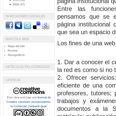
página institucional 
►
2010
(36)
►
2009
(47)
Entre las funcion
pensamos que se en
MARCADORES SOCIALES
página institucional
que sea un espacio di
NUESTRA WEB
Los fines de una web 
Mapa del sitio
Revista
Monográficos
1. Dar a conocer el c
ARTÍCULOS RELACIONADOS
la red es como si no 
2. Ofrecer servicio
LICENCIA
eficiente de una com
profesores, tutores;
Este obra está bajo una
licencia de
trabajos y exámenes
Creative commons reconocimiento,
no comercial, compartir igual
.
documentos a la Se