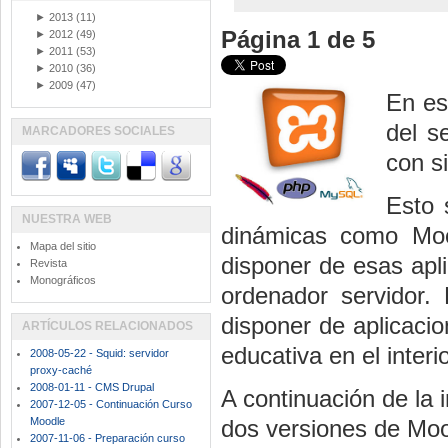
►
2013
(11)
Página 1 de 5
►
2012
(49)
►
2011
(53)
►
2010
(36)
►
2009
(47)
En es
del s
MARCADORES SOCIALES
con s
Esto 
NUESTRA WEB
dinámicas como Mood
Mapa del sitio
disponer de esas apli
Revista
Monográficos
ordenador servidor.
disponer de aplicacio
ARTÍCULOS RELACIONADOS
educativa en el interi
2008-05-22 - Squid: servidor
proxy-caché
2008-01-11 - CMS Drupal
A continuación de la 
2007-12-05 - Continuación Curso
Moodle
dos versiones de Moo
2007-11-06 - Preparación curso