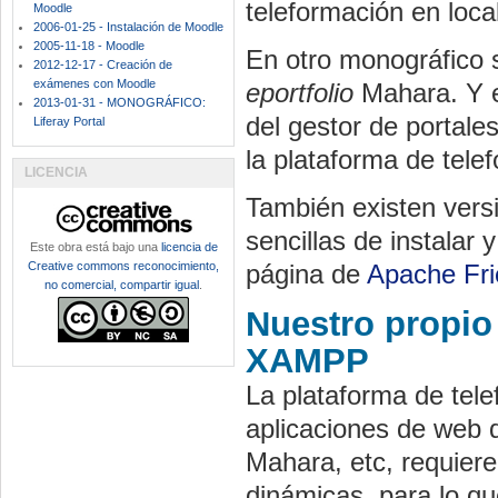
teleformación en local
Moodle
2006-01-25 - Instalación de Moodle
2005-11-18 - Moodle
En otro monográfico s
2012-12-17 - Creación de
exámenes con Moodle
eportfolio
Mahara. Y en
2013-01-31 - MONOGRÁFICO:
del gestor de portale
Liferay Portal
la plataforma de tele
LICENCIA
También existen ver
sencillas de instalar 
Este obra está bajo una
licencia de
Creative commons reconocimiento,
página de
Apache Fr
no comercial, compartir igual
.
Nuestro propio
XAMPP
La plataforma de tel
aplicaciones de web 
Mahara, etc, requier
dinámicas, para lo qu