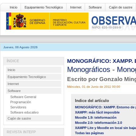
Inicio
Equipamiento Tecnológico
Internet
Software
Cajón de sastre
Jueves, 06 Agosto 2026
MONOGRÁFICO: XAMPP. Ent
ÍNDICE
Monográficos
-
Monog
Inicio
Equipamiento Tecnológico
Escrito por Gonzalo Mi
Internet
Miércoles, 01 de Junio de 2011 00:00
Software
Software General
Indice del artículo
Programación
Servidores
MONOGRÁFICO: XAMPP. Entorno de pr
Software educativo
XAMPP: más fácil imposible
Moodle 1.9: teleformación
Cajón de sastre
Moodle 2.0: teleformación 2.0
XAMPP Lite y Moodle en local sin ba
REVISTA INTEFP
Todas las páginas