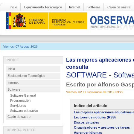
Inicio
Equipamiento Tecnológico
Internet
Software
Cajón de sastre
Viernes, 07 Agosto 2026
Las mejores aplicaciones 
ÍNDICE
consulta
Inicio
SOFTWARE
-
Softwa
Equipamiento Tecnológico
Internet
Escrito por Alfonso Gas
Software
Viernes, 02 de Noviembre de 2012 09:22
Software General
Programación
Indice del artículo
Servidores
Software educativo
Las mejores aplicaciones educativas 
Cajón de sastre
Lectores de noticias (RSS)
Discos virtuales
Organizadores y gestores de tareas
REVISTA INTEFP
Aprender idiomas