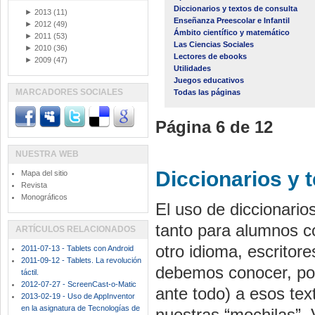
Diccionarios y textos de consulta
►
2013
(11)
Enseñanza Preescolar e Infantil
►
2012
(49)
Ámbito científico y matemático
►
2011
(53)
Las Ciencias Sociales
►
2010
(36)
Lectores de ebooks
►
2009
(47)
Utilidades
Juegos educativos
MARCADORES SOCIALES
Todas las páginas
Página 6 de 12
NUESTRA WEB
Diccionarios y 
Mapa del sitio
Revista
Monográficos
El uso de diccionario
tanto para alumnos c
ARTÍCULOS RELACIONADOS
otro idioma, escritor
2011-07-13 - Tablets con Android
2011-09-12 - Tablets. La revolución
debemos conocer, por
táctil.
2012-07-27 - ScreenCast-o-Matic
ante todo) a esos te
2013-02-19 - Uso de AppInventor
en la asignatura de Tecnologías de
nuestras “mochilas”.