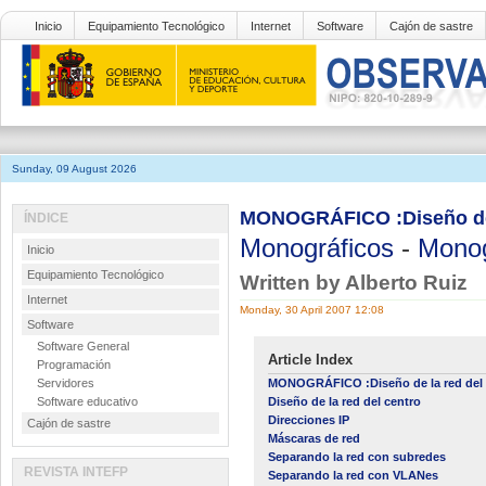
Inicio
Equipamiento Tecnológico
Internet
Software
Cajón de sastre
Sunday, 09 August 2026
MONOGRÁFICO :Diseño de l
ÍNDICE
Monográficos
-
Monog
Inicio
Equipamiento Tecnológico
Written by Alberto Ruiz
Internet
Monday, 30 April 2007 12:08
Software
Software General
Article Index
Programación
Servidores
MONOGRÁFICO :Diseño de la red del 
Software educativo
Diseño de la red del centro
Direcciones IP
Cajón de sastre
Máscaras de red
Separando la red con subredes
REVISTA INTEFP
Separando la red con VLANes