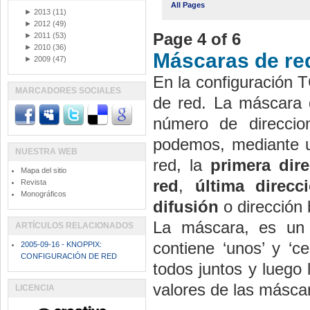
All Pages
►
2013
(11)
►
2012
(49)
Page 4 of 6
►
2011
(53)
►
2010
(36)
Máscaras de re
►
2009
(47)
En la configuración 
MARCADORES SOCIALES
de red. La máscara d
número de direcci
podemos, mediante un
NUESTRA WEB
red, la
primera dir
Mapa del sitio
red
,
última direcc
Revista
Monográficos
difusión
o dirección 
La máscara, es un 
ARTÍCULOS RELACIONADOS
contiene ‘unos’ y ‘ce
2005-09-16 - KNOPPIX:
CONFIGURACIÓN DE RED
todos juntos y luego 
valores de las másca
LICENCIA