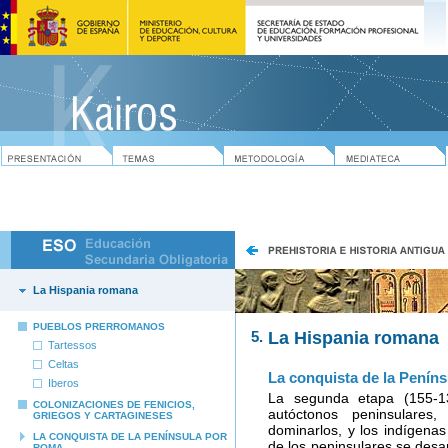
La Hispania romana
PUEBLOS PRERROMANOS
5.
La Hispania romana
Tartessos
Celtas
La conquista de la Penín
Iberos
La segunda etapa (155-1
COLONIZACIONES DE FENICIOS,
autóctonos peninsulares
GRIEGOS Y CARTAGINESES
dominarlos, y los indígena
LA CONQUISTA DE LA PENÍNSULA POR
de los peninsulares se desa
ROMA