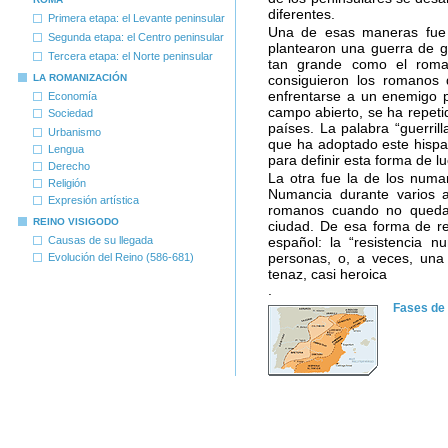
diferentes.
Primera etapa: el Levante peninsular
Una de esas maneras fue la
Segunda etapa: el Centro peninsular
plantearon una guerra de g
Tercera etapa: el Norte peninsular
tan grande como el roma
consiguieron los romanos d
LA ROMANIZACIÓN
enfrentarse a un enemigo 
Economía
campo abierto, se ha repeti
Sociedad
países. La palabra “guerril
Urbanismo
que ha adoptado este hispan
Lengua
para definir esta forma de l
Derecho
La otra fue la de los numa
Religión
Numancia durante varios a
Expresión artística
romanos cuando no quedab
REINO VISIGODO
ciudad. De esa forma de re
Causas de su llegada
español: la “resistencia 
personas, o, a veces, una
Evolución del Reino (586-681)
tenaz, casi heroica
.
Fases de 