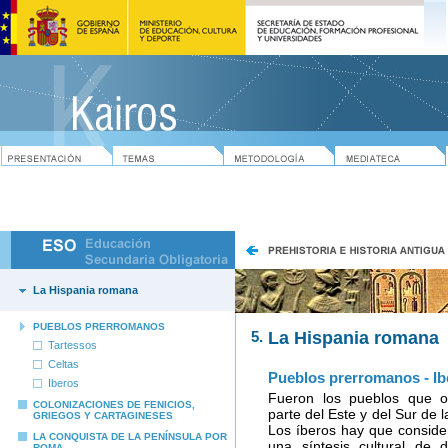
La Hispania romana
PUEBLOS PRERROMANOS
5.
La Hispania romana
Tartessos
Celtas
Pueblos prerromanos - Ib
Iberos
Fueron los pueblos que o
COLONIZACIONES DE FENICIOS,
parte del Este y del Sur de 
GRIEGOS Y CARTAGINESES
Los íberos hay que conside
LA CONQUISTA DE LA PENÍNSULA POR
una síntesis cultural de d
ROMA