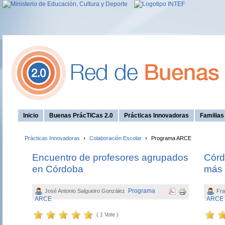
Inicio
Buenas PrácTICas 2.0
Prácticas Innovadoras
Familia
Prácticas Innovadoras
Colaboración Escolar
Programa ARCE
Encuentro de profesores agrupados
Córd
en Córdoba
más 
Programa
José Antonio Salgueiro González
Fra
ARCE
ARCE
( 1 Vote )