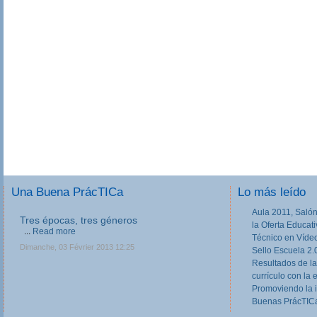
Una Buena PrácTICa
Lo más leído
Aula 2011, Salón
Tres épocas, tres géneros
la Oferta Educat
...
Read more
Técnico en Víde
Dimanche, 03 Février 2013 12:25
Sello Escuela 2.
Resultados de la
currículo con la 
Promoviendo la 
Buenas PrácTICa