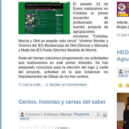
El pasado 23 de
Enero celebramos en
Córdoba el primer
encuentro de
profesorado de
Infante
nuestro proyecto de
Brujas 
agrupaciones
Lire l
escolares "Córdoba,
Murcia y Olot un poquito más cerca". Vinieron Montse y
Vicenns del IES Montsacopa de Olot (Girona) y Manuela
y Maite del IES Poeta Sánchez Bautista de Murcia.
HEDA
Agru
Parte del tiempo estuvimos programando las actividades
que realizaremos en este primer trimestre. Se han
preparado concursos para la elección del logo y cartel
Jos
del proyecto, actividad en la que colaboran los
ARCE
Departamentos de Dibujo de los tres centros.
Lire la suite...
Ajouter un commentaire
Genios, historias y ramas del saber
Programa
Francisco J. Rodríguez Villanego
ARCE
( 0 Votes )