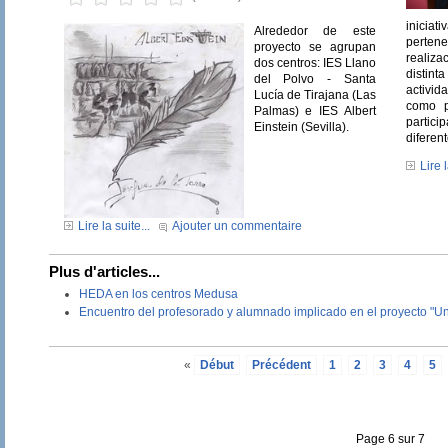
inicia
Alrededor de este
perten
proyecto se agrupan
realiza
dos centros: IES Llano
disti
del Polvo - Santa
activi
Lucía de Tirajana (Las
como p
Palmas) e IES Albert
partic
Einstein (Sevilla).
diferen
Lire l
Lire la suite...
Ajouter un commentaire
Plus d'articles...
HEDA en los centros Medusa
Encuentro del profesorado y alumnado implicado en el proyecto "Un
«
Début
Précédent
1
2
3
4
5
Page 6 sur 7