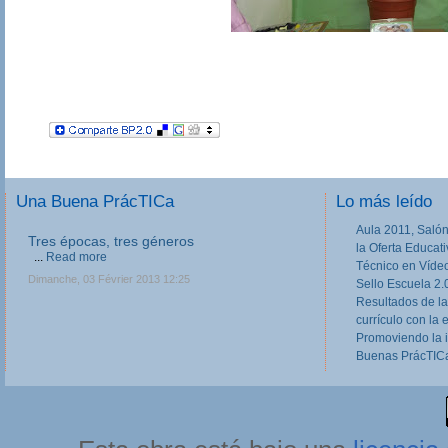
Una Buena PrácTICa
Lo más leído
Aula 2011, Salón
Tres épocas, tres géneros
la Oferta Educat
...
Read more
Técnico en Víde
Dimanche, 03 Février 2013 12:25
Sello Escuela 2.
Resultados de la
currículo con la 
Promoviendo la 
Buenas PrácTICa