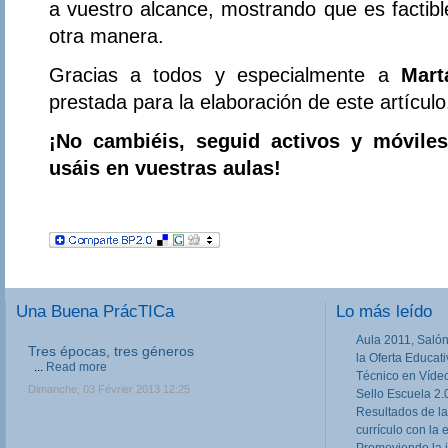
a vuestro alcance, mostrando que es factibl
otra manera.
Gracias a todos y especialmente a
Marta
prestada para la elaboración de este artículo
¡No cambiéis, seguid activos y móvile
usáis en vuestras aulas!
Una Buena PrácTICa
Lo más leído
Aula 2011, Salón
Tres épocas, tres géneros
la Oferta Educat
...
Read more
Técnico en Víde
Dimanche, 03 Février 2013 12:25
Sello Escuela 2.
Resultados de la
currículo con la 