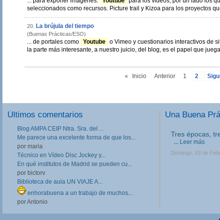
... para exponer imágenes.
Youtube
para los videos, por un lado los que
seleccionados como recursos. Picture trail y Kizoa para los p
La brújula del tiempo
20.
(Buenas Prácticas/ESO)
... de portales como
Youtube
o Vimeo y cuestionarios interactivos de sit
la parte más interesante, a nuestro juicio, del blog, es el papel que juega 
«
Inicio
Anterior
1
2
Sigu
Últimos comentarios
Una Buena Pr
Blog AMPA CEIP Ntra. Sra. del ...
Tres épocas, tr
Me parece una excelente forma de que los...
...
Leer más
por maria
Domingo, 03 de Feb
Técnico en Vídeo Disc Jockey y...
En qué institutos de Madrid se pueden cu...
por bictorv
Biblioteca de aula UN VIAJE A...
enhorabuena a un trabajo de muchos...
por Antonio