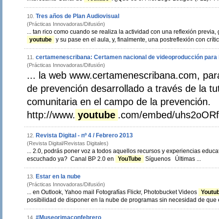
Tres años de Plan Audiovisual
10.
(Prácticas Innovadoras/Difusión)
... tan rico como cuando se realiza la actividad con una reflexión previa,
youtube
y su pase en el aula, y, finalmente, una postreflexión con crític
certamenescribana: Certamen nacional de videoproducción para 
11.
(Prácticas Innovadoras/Difusión)
... la web www.certamenescribana.com, pa
de prevención desarrollado a través de la tutoría. Potenciar l
comunitaria en el campo de la prevención.
http://www.
youtube
.com/embed/uhs2oORf
Revista Digital - nº 4 / Febrero 2013
12.
(Revista Digital/Revistas Digitales)
... 2.0, podrás poner voz a todos aquellos recursos y experiencias educ
escuchado ya? Canal BP 2.0 en
YouTube
Síguenos Últimas ...
Estar en la nube
13.
(Prácticas Innovadoras/Difusión)
... en Outlook, Yahoo mail Fotografías Flickr, Photobucket Videos
Youtu
posibilidad de disponer en la nube de programas sin necesidad de que e
#Museorimaconfebrero
14.