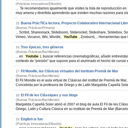
(Prácticas Innovadoras/Difusión)
... Te recomendamos igualmente que visites la lista de reproducción en
muy amena y divertida aprenderás que existen muchas razones para visita
Buena PrácTICa lectora. Proyecto Colaborativo Internacional Libro
15.
(Buenas Prácticas/Primaria)
... Scribd, Sharesnack, Slideboom, Sliderocket, Slideshare, Smilebox, So
Vimeo, Vocaroo, Wix, Wordle,
YouTube
, Zooburst,... Herramientas 
Tres épocas, tres géneros
16.
(Buenas Prácticas/Bachillerato)
... en
Youtube
), buscar referencias cinematográficas, añadir entrevistas
contexto de “presión” que supone para el alumnado el hecho de cursar el 
Fil Moodle, las Clásicas virtuales del instituto Premià de Mar
17.
(Buenas Prácticas/Bachillerato)
El Fil Moodle es el aula virtual de Clásicas del institut de Premià de Ma
Concebida por la profesora de Griego y de Latín Margalida Capellà Soler
El Fil de les Clàssiques y sus blogs
18.
(Buenas Prácticas/Bachillerato)
Margalida Capellà Soler abrió el 2007 el blog de aula El Fil de les Clàss
Griego, Latín y Cultura Clásica en su instituto de Premià de Mar (Barcelon
English is fun
19.
(Prácticas Innovadoras/Difusión)