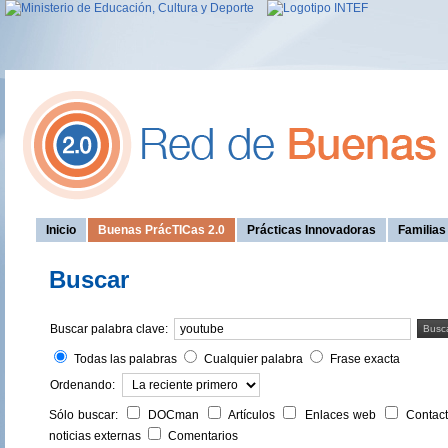
Inicio
Buenas PrácTICas 2.0
Prácticas Innovadoras
Familia
Buscar
Buscar palabra clave:
Busc
Todas las palabras
Cualquier palabra
Frase exacta
Ordenando:
Sólo buscar:
DOCman
Artículos
Enlaces web
Contac
noticias externas
Comentarios