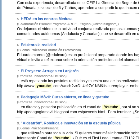
Con esta experiencia, desarrollada en el CEIP La Ginesta, de Segur de 
de Primaria, es decir, de 6 y 7 años, aprenden a compartir lo que hacen en
HEDA en los centros Medusa
5.
(Colaboración Escolar/Programa ARCE - English (United Kingdom))
Os dejamos el vídeo de la actividad conjunta realizada por las alumnas y alumnos de centros hedianos de distintas
comunidades autónomas (Andalucía y Canarias), que se desarrol
Edulcoro la realidad
6.
(Buenas Prácticas/Formación Profesional)
Eduardo morero (@edulcoro) es un profesional preparado donde los ha
virtual e invita a reflexionar sobre la orientación profesional del alumna
El Proyecto Arrugas en Lanjarón
7.
(Prácticas Innovadoras/Difusión)
... está repasando las postales recibidas y muestra una de las realizada
http://www.
youtube
Pedagogía Móvil: Curso abierto, en línea y gratuito
8.
(Prácticas Innovadoras/Difusión)
... en directo y posterior publicación en el canal de
Youtube
, por si no 
http://pe
"Aldeatrón". Robótica e innovación en la escuela pública
9.
(Buenas Prácticas/Primaria)
... que utilizarán para toda la vida. Si quieres tener más información sobre
interesante Canal de
Youtube
. ¿Qué es el First Lego League (FLL)? 