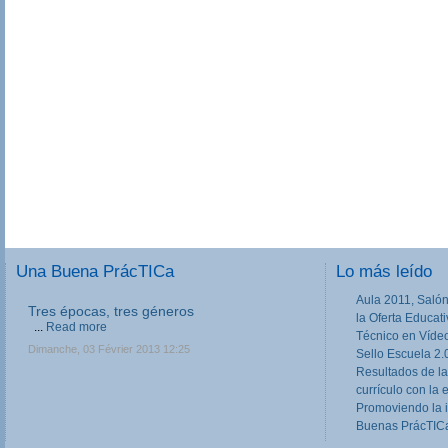
Una Buena PrácTICa
Lo más leído
Aula 2011, Salón
Tres épocas, tres géneros
la Oferta Educat
...
Read more
Técnico en Víde
Dimanche, 03 Février 2013 12:25
Sello Escuela 2.
Resultados de la
currículo con la 
Promoviendo la 
Buenas PrácTICa