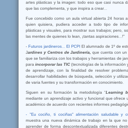
artes plásticas y la imagen: todo eso que casi nunca d
que las complementa, y que inspira a crear...
Fue concebido como un aula virtual abierta 24 horas a
quien quisiera, pudiera acceder a todo tipo de info
plásticas y visuales, para mostrar sus trabajos; pero, s
las mentes de quienes lo lean, ¡tantas aspiraciones...!"
-
Futuros jardineros... El PCPI
El alumnado de 1º de es
J
ardines y Centros de Jardinería,
que cuenta con u
que se familiariza con los trabajos y herramientas de jar
para
incorporar las TIC
(tecnologías de la información 
de aprendizaje, con la finalidad de resolver problem
desarrollar habilidades de búsqueda, selección y utiliz
de varia fuentes y su transformación en conocimiento.
Siguen en su formación la metodología “
Learning 
mediante un aprendizaje activo y funcional que ofrece u
académico de acuerdo con recientes informes pedagógi
- "Eu cociño, ti cociñas" alimentación saludable y c
muestra una nueva dinámica de trabajo en la que no
aprender de forma descontextualizada diferentes dest