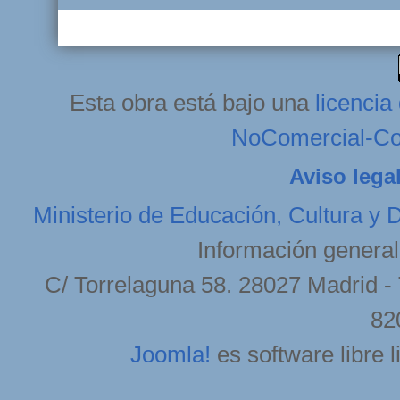
Esta obra está bajo una
licenci
NoComercial-Com
Aviso lega
Ministerio de Educación, Cultura y 
Información general
C/ Torrelaguna 58. 28027 Madrid - 
82
Joomla!
es software libre 