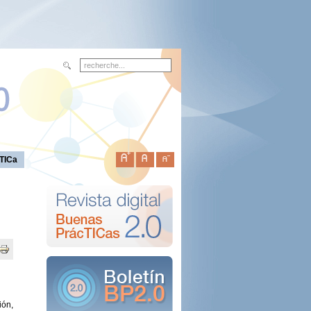
TICa
ón,