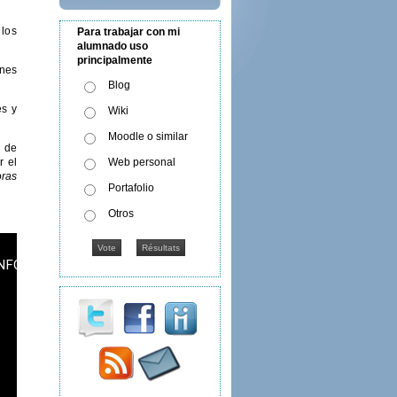
 los
Para trabajar con mi
alumnado uso
principalmente
ones
Blog
es y
Wiki
Moodle o similar
n de
Web personal
r el
oras
Portafolio
Otros