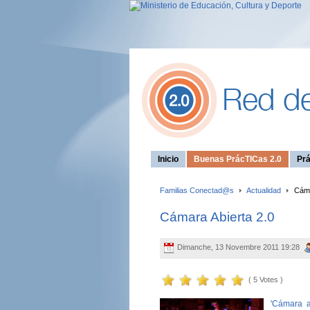
Inicio
Buenas PrácTICas 2.0
Prá
Familias Conectad@s
Actualidad
Cáma
Cámara Abierta 2.0
Dimanche, 13 Novembre 2011 19:28
( 5 Votes )
'Cámara a