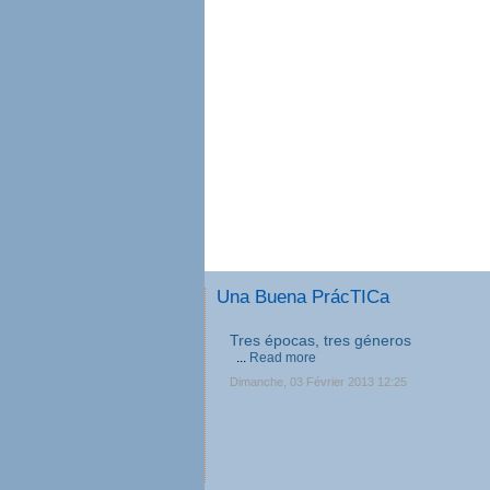
Una Buena PrácTICa
Tres épocas, tres géneros
...
Read more
Dimanche, 03 Février 2013 12:25