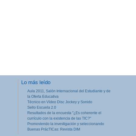
Lo más leído
Aula 2011, Salón Internacional del Estudiante y de
la Oferta Educativa
Técnico en Vídeo Disc Jockey y Sonido
Sello Escuela 2.0
Resultados de la encuesta "¿Es coherente el
currículo con la existencia de las TIC?"
Promoviendo la investigación y seleccionando
Buenas PrácTICas: Revista DIM