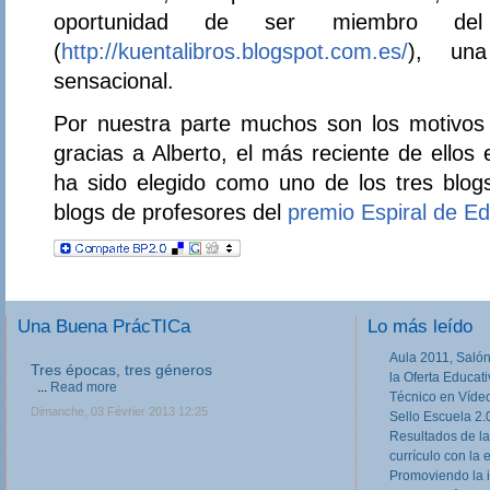
oportunidad de ser miembro del
(
http://kuentalibros.blogspot.com.es/
), una
sensacional.
Por nuestra parte muchos son los motivos
gracias a Alberto, el más reciente de ellos
ha sido elegido como uno de los tres blog
blogs de profesores del
premio Espiral de E
Una Buena PrácTICa
Lo más leído
Aula 2011, Salón
III Jornadas de movilidad europea en
la Oferta Educat
Formación Profesional
Técnico en Víde
Las III Jornadas Erasmus y Leonardo en
Sello Escuela 2.
Formación Profesional, dirigidas a equipos
Resultados de la
directivos, responsables de Programas Europeos
currículo con la 
en Centros de FP, tutores de FCT y otros
profesores implicados o...
Read more
Promoviendo la 