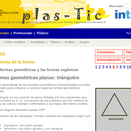
Buscador
forma de la forma
-
Las formas geométricas y las formas orgánicas
-
Contenidos
-
6
mnado
|
Profesorado
|
Público
Ay
s
|
Índice temático
|
Actividades
|
Talleres
|
Análisis
|
Juegos
Contenidos
Tal
ESO
Autoevaluación
Uni
forma de la forma
1
2
3
4
5
6
7
8
9
1
 formas geométricas y las formas orgánicas
mas geométricas planas: triángulos
l aprendizaje de los trazados geométricos fundamentales ya estás
rado para empezar a construir algunas formas geométricas
las.
iángulo es una porción de plano limitada por tres segmentos que
us lados (a, b, c). Los puntos de los extremos son sus vértices (A,
 y se colocan siempre enfrentados a sus lados del mismo nombre.
res ángulos interiores suman 180º.
ficación de los triángulos: Puedes clasificar los triángulos según sus
:
Equilátero: tres lados iguales
Isósceles: dos lados iguales y uno desigual