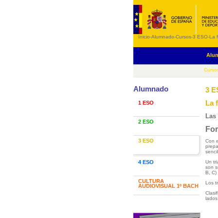
Inicio
-
Alumnado
-
Cursos
-
3 ESO
-
La 
Alu
Curso
Alumnado
3 
La 
1 ESO
Las
2 ESO
For
3 ESO
Con e
prepa
sencil
4 ESO
Un tr
son s
B, C)
CULTURA
Los t
AUDIOVISUAL 1º BACH
Clasi
lados