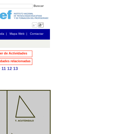
uda
|
Mapa Web
|
Contactar
ler de Actividades
dades relacionadas
0
11
12
13