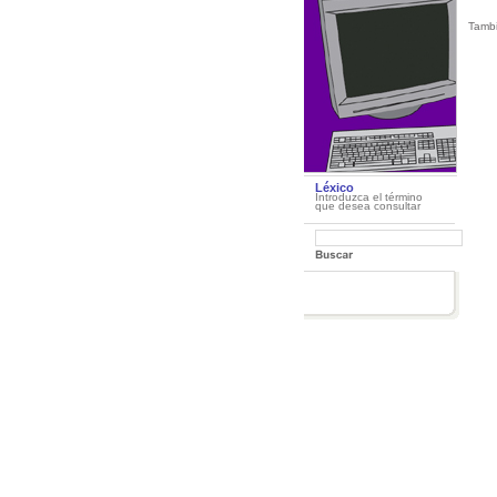
Tambi
Léxico
Introduzca el término
que desea consultar