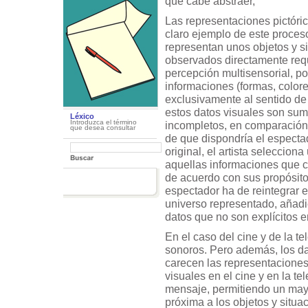
que cabe abstraer,
Las representaciones pictóri
claro ejemplo de este proceso
representan unos objetos y s
observados directamente req
percepción multisensorial, po
informaciones (formas, colores
exclusivamente al sentido de 
estos datos visuales son su
Léxico
Introduzca el término
incompletos, en comparación
que desea consultar
de que dispondría el espectad
original, el artista seleccion
aquellas informaciones que 
de acuerdo con sus propósito
espectador ha de reintegrar 
universo representado, añad
datos que no son explícitos 
En el caso del cine y de la t
sonoros. Pero además, los da
carecen las representaciones
visuales en el cine y en la t
mensaje, permitiendo un mayo
próxima a los objetos y situ