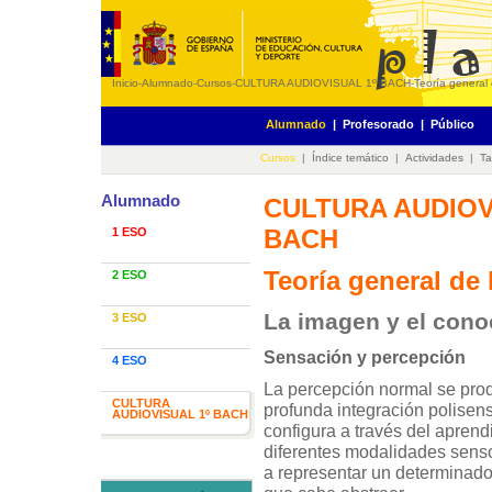
Inicio
-
Alumnado
-
Cursos
-
CULTURA AUDIOVISUAL 1º BACH
-
Teoría general
Alumnado
|
Profesorado
|
Público
Cursos
|
Índice temático
|
Actividades
|
Ta
Alumnado
CULTURA AUDIOV
BACH
1 ESO
Teoría general de
2 ESO
La imagen y el cono
3 ESO
Sensación y percepción
4 ESO
La percepción normal se pro
CULTURA
profunda integración polisens
AUDIOVISUAL 1º BACH
configura a través del aprendi
diferentes modalidades senso
a representar un determinado 