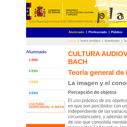
Inicio
-
Alumnado
-
Cursos
-
CULTURA AUDIOVISUAL 1º BACH
-
Teoría general
Alumnado
|
Profesorado
|
Público
Cursos
|
Índice temático
|
Actividades
|
Ta
Alumnado
CULTURA AUDIOV
BACH
1 ESO
Teoría general de
2 ESO
La imagen y el cono
3 ESO
Percepción de objetos
4 ESO
El
uso práctico de los objetos
CULTURA
en que son percibidos con u
AUDIOVISUAL 1º BACH
independiente de las variaci
circunstanciales, y además le
de uso que consolida mental