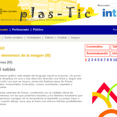
Buscador
 elementos de la imagen (III)
-
La línea (III)
-
Contenidos
-
1
mnado
|
Profesorado
|
Público
Ay
s
|
Índice temático
|
Actividades
|
Talleres
|
Análisis
|
Juegos
Contenidos
Tal
ESO
Autoevaluación
Uni
 elementos de la imagen (III)
1
2
3
4
5
6
7
8
9
1
ínea (III)
 sabías
emento gráfico más simple del lenguaje visual es el punto. Un punto
e desplaza en una u otra dirección describe una línea y, según sea
rección con que se mueva, producirá distintos tipos de líneas:
cales, horizontales, inclinadas, curvas, onduladas, espirales y
radas.
esta variedad de líneas, combinada con la múltiple oferta de
mientas con las que podemos trazarlas y los distintos resultados que
persona consigue de la herramienta al imprimirle su propio trazo o
 cuando dibuja, hace que la línea nos ofrezca infinitas posibilidades
sivas.