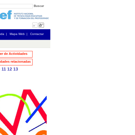
uda
|
Mapa Web
|
Contactar
ler de Actividades
dades relacionadas
0
11
12
13