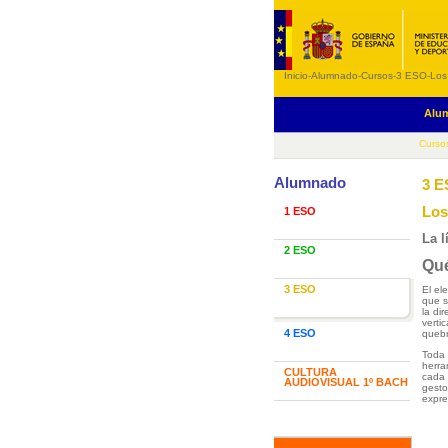
Inicio
-
Alumnado
-
Cursos
-
3 ESO
-
Los
Alu
Curso
Alumnado
3 
Los
1 ESO
La l
2 ESO
Qué
3 ESO
El el
que s
la di
verti
4 ESO
queb
Toda 
herra
CULTURA
cada 
AUDIOVISUAL 1º BACH
gesto
expre