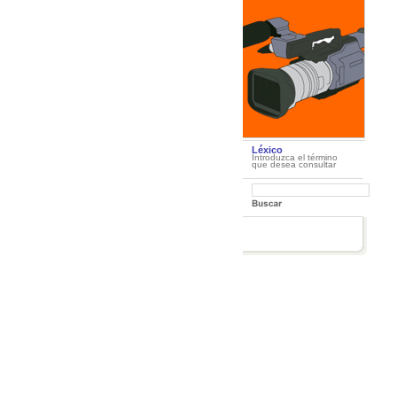
Léxico
Introduzca el término
que desea consultar