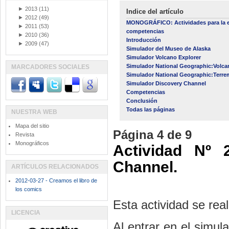
►
2013
(11)
Indice del artículo
►
2012
(49)
MONOGRÁFICO: Actividades para la ens
►
2011
(53)
competencias
►
2010
(36)
Introducción
►
2009
(47)
Simulador del Museo de Alaska
Simulador Volcano Explorer
Simulador National Geographic:Volca
MARCADORES SOCIALES
Simulador National Geographic:Terr
Simulador Discovery Channel
Competencias
Conclusión
Todas las páginas
NUESTRA WEB
Mapa del sitio
Página 4 de 9
Revista
Monográficos
Actividad Nº 
Channel.
ARTÍCULOS RELACIONADOS
2012-03-27 - Creamos el libro de
los comics
Esta actividad se real
LICENCIA
Al entrar en el simu