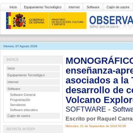
Inicio
Equipamiento Tecnológico
Internet
Software
Cajón de sastre
Viernes, 07 Agosto 2026
MONOGRÁFICO: 
ÍNDICE
enseñanza-apre
Inicio
Equipamiento Tecnológico
asociados a la 
Internet
desarrollo de 
Software
Software General
Volcano Explor
Programación
Servidores
SOFTWARE
-
Softwa
Software educativo
Cajón de sastre
Escrito por Raquel Car
Miércoles, 01 de Septiembre de 2010 00:00
REVISTA INTEFP