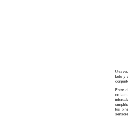
Una vez
lado y 
conjunt
Entre e
en la s
interca
simplif
los pin
sensore