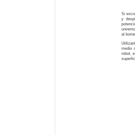
Si esco
y desp
potenci
uniremo
al borne
Utiliza
medio c
robot, 
superfi