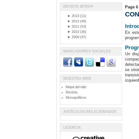
REVISTA INTEFP
Page 6 
CON
►
2013
(11)
►
2012
(49)
Intro
►
2011
(53)
►
2010
(36)
En este
►
2009
(47)
program
Progr
MARCADORES SOCIALES
Un disp
compact
detecta
se sitú
transis
NUESTRA WEB
izquier
Mapa del sitio
Revista
Monográficos
ARTÍCULOS RELACIONADOS
LICENCIA