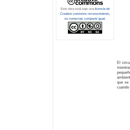
Este obra está bajo una
licencia de
Creative commons reconocimiento,
no comercial, compartir igual
.
El circ
mientra
pequeño
ambient
que se 
cuando n