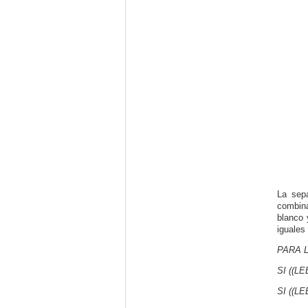
La sepa
combina
blanco 
iguales
PARA 
SI ((L
SI ((L