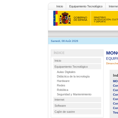
Inicio
Equipamiento Tecnológico
Interne
Samedi, 08 Août 2026
MONO
ÍNDICE
EQUIP
Inicio
Dimanche
Equipamiento Tecnológico
Aulas Digitales
Ind
Didáctica de la tecnología
Hardware
MO
Redes
Con
Robótica
Con
Seguridad y Mantenimiento
Con
Con
Internet
Con
Software
Con
Cajón de sastre
Tou