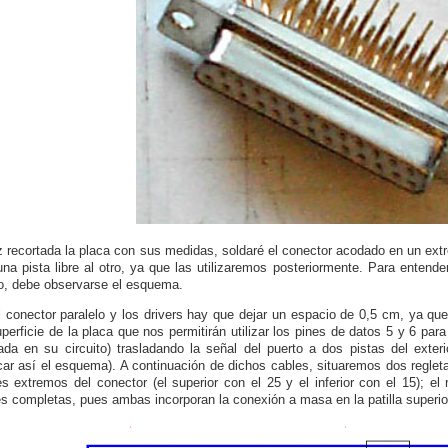
 recortada la placa con sus medidas, soldaré el conector acodado en un extr
una pista libre al otro, ya que las utilizaremos posteriormente. Para entende
o, debe observarse el esquema.
l conector paralelo y los drivers hay que dejar un espacio de 0,5 cm, ya qu
uperficie de la placa que nos permitirán utilizar los pines de datos 5 y 6 par
lada en su circuito) trasladando la señal del puerto a dos pistas del exter
icar así el esquema). A continuación de dichos cables, situaremos dos reglet
es extremos del conector (el superior con el 25 y el inferior con el 15); e
s completas, pues ambas incorporan la conexión a masa en la patilla superio