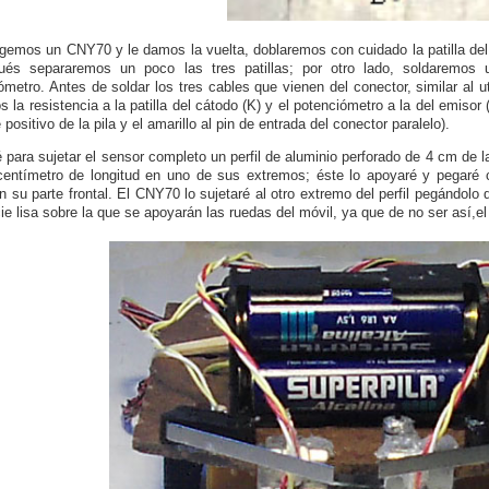
gemos un CNY70 y le damos la vuelta, doblaremos con cuidado la patilla del c
ués separaremos un poco las tres patillas; por otro lado, soldaremos
ómetro. Antes de soldar los tres cables que vienen del conector, similar al ut
s la resistencia a la patilla del cátodo (K) y el potenciómetro a la del emisor
 positivo de la pila y el amarillo al pin de entrada del conector paralelo).
ré para sujetar el sensor completo un perfil de aluminio perforado de 4 cm de l
entímetro de longitud en uno de sus extremos; éste lo apoyaré y pegaré co
en su parte frontal. El CNY70 lo sujetaré al otro extremo del perfil pegándo
cie lisa sobre la que se apoyarán las ruedas del móvil, ya que de no ser así,el