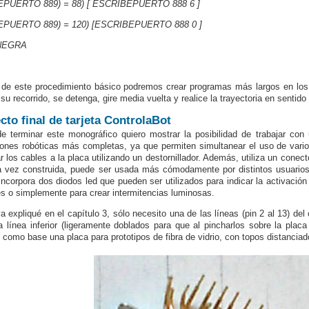
EEPUERTO 889) = 88) [ ESCRIBEPUERTO 888 6 ]
EEPUERTO 889) = 120) [ESCRIBEPUERTO 888 0 ]
NEGRA
r de este procedimiento básico podremos crear programas más largos en los 
 su recorrido, se detenga, gire media vuelta y realice la trayectoria en sentido 
cto final de tarjeta ControlaBot
e terminar este monográfico quiero mostrar la posibilidad de trabajar con
iones robóticas más completas, ya que permiten simultanear el uso de varios
r los cables a la placa utilizando un destornillador. Además, utiliza un conect
 vez construida, puede ser usada más cómodamente por distintos usuarios
 incorpora dos diodos led que pueden ser utilizados para indicar la activación
s o simplemente para crear intermitencias luminosas.
 expliqué en el capítulo 3, sólo necesito una de las líneas (pin 2 al 13) del
a línea inferior (ligeramente doblados para que al pincharlos sobre la placa
ré como base una placa para prototipos de fibra de vidrio, con topos distanc