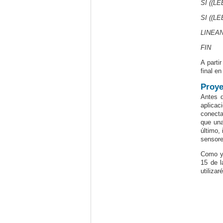
SI ((L
SI ((L
LINEA
FIN
A parti
final en
Proye
Antes d
aplicac
conecta
que una
último,
sensore
Como ya
15 de l
utiliza