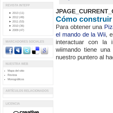
REVISTA INTEFP
JPAGE_CURRENT_
►
2013
(11)
Cómo construir 
►
2012
(49)
►
2011
(53)
Para obtener una
Piz
►
2010
(36)
►
2009
(47)
el mando de la Wii
, 
interactuar con la
MARCADORES SOCIALES
wiimando tiene una 
nuestro puntero al hac
NUESTRA WEB
Mapa del sitio
Revista
Monográficos
ARTÍCULOS RELACIONADOS
LICENCIA