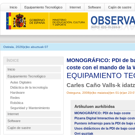
Inicio
Equipamiento Tecnológico
Internet
Software
Cajón de sastre
Ostirala, 2026(e)ko abuztuak 07
MONOGRÁFICO: PDI de bajo 
ÍNDICE
coste con el mando de la 
Inicio
EQUIPAMIENTO T
Equipamiento Tecnológico
Aulas Digitales
Carles Caño Valls-k idat
Didáctica de la tecnología
Hardware
Osteguna, 2008(e)ko maiatza(r)en 01-(e)an 23:
Redes
Robótica
Artikuluen aurkibidea
Seguridad y Mantenimiento
MONOGRÁFICO: PDI de bajo coste
Internet
Pizarra Digital Interactiva de bajo cos
Software
Puntero infrarrojo para la PDI de bajo
Cajón de sastre
Usos didácticos de la PDI de bajo co
Orri guztiak