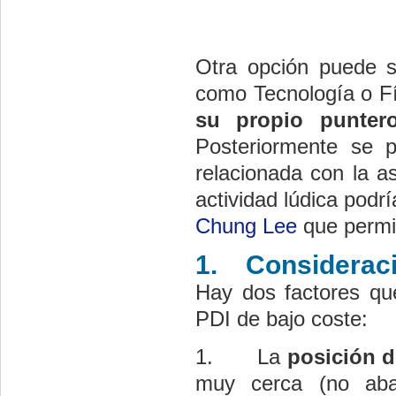
Otra opción puede s
como Tecnología o F
su propio punter
Posteriormente se 
relacionada con la a
actividad lúdica podr
Chung Lee
que permit
1.
Considerac
Hay dos factores que
PDI de bajo coste:
1.
La
posición d
muy cerca (no abar