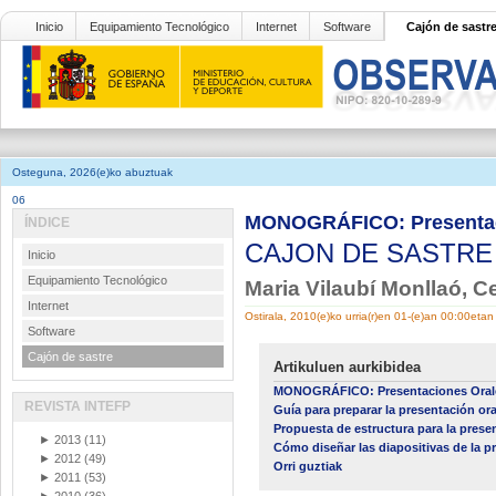
Inicio
Equipamiento Tecnológico
Internet
Software
Cajón de sastr
Osteguna, 2026(e)ko abuztuak
06
MONOGRÁFICO: Presentaci
ÍNDICE
CAJON DE SASTR
Inicio
Equipamiento Tecnológico
Maria Vilaubí Monllaó, Ce
Internet
Ostirala, 2010(e)ko urria(r)en 01-(e)an 00:00etan
Software
Cajón de sastre
Artikuluen aurkibidea
MONOGRÁFICO: Presentaciones Orale
REVISTA INTEFP
Guía para preparar la presentación ora
Propuesta de estructura para la prese
►
2013
(11)
Cómo diseñar las diapositivas de la p
►
2012
(49)
Orri guztiak
►
2011
(53)