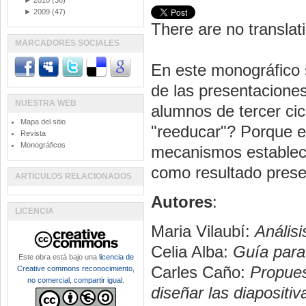
►
2010
(36)
►
2009
(47)
There are no translati
MARCADORES SOCIALES
En este monográfico 
de las presentacione
NUESTRA WEB
alumnos de tercer ci
Mapa del sitio
"reeducar"? Porque e
Revista
Monográficos
mecanismos estableci
como resultado presen
ARTÍCULOS RELACIONADOS
Autores
:
LICENCIA
Maria Vilaubí:
Análisi
Celia Alba:
Guía para 
Este obra está bajo una
licencia de
Carles Caño:
Propues
Creative commons reconocimiento,
no comercial, compartir igual
.
diseñar las diapositiv