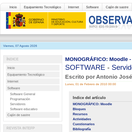
Inicio
Equipamiento Tecnológico
Internet
Software
Cajón de sastre
Viernes, 07 Agosto 2026
MONOGRÁFICO: Moodle - B
ÍNDICE
SOFTWARE
-
Servid
Inicio
Equipamiento Tecnológico
Escrito por Antonio Jo
Internet
Lunes, 01 de Febrero de 2010 00:00
Software
Software General
Indice del artículo
Programación
Servidores
MONOGRÁFICO: Moodle
Software educativo
Bloques
Recursos
Cajón de sastre
Actividades
Cuestionarios
REVISTA INTEFP
Bibliografía