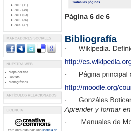
Todas las páginas
►
2013
(11)
►
2012
(49)
Página 6 de 6
►
2011
(53)
►
2010
(36)
►
2009
(47)
Bibliografía
MARCADORES SOCIALES
·
Wikipedia. Defin
http://es.wikipedia.or
NUESTRA WEB
Mapa del sitio
·
Página principal
Revista
Monográficos
http://moodle.org/co
ARTÍCULOS RELACIONADOS
·
Gonzáles Botica
Aprender y formar en 
LICENCIA
·
Manuales de Moo
Este obra está bajo una
licencia de