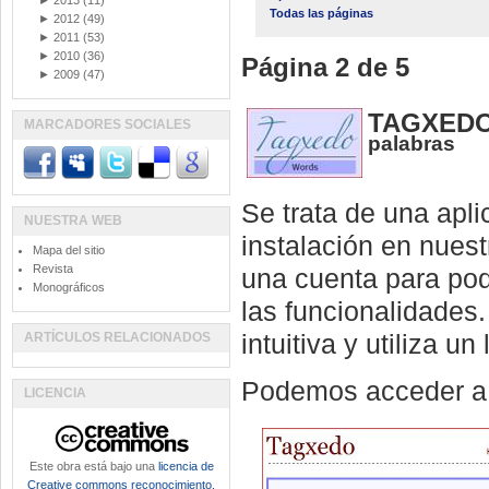
►
2013
(11)
Todas las páginas
►
2012
(49)
►
2011
(53)
►
2010
(36)
Página 2 de 5
►
2009
(47)
TAGXEDO
MARCADORES SOCIALES
palabras
Se trata de una apli
NUESTRA WEB
instalación en nuest
Mapa del sitio
Revista
una cuenta para pod
Monográficos
las funcionalidades.
ARTÍCULOS RELACIONADOS
intuitiva y utiliza 
Podemos acceder a 
LICENCIA
Este obra está bajo una
licencia de
Creative commons reconocimiento,