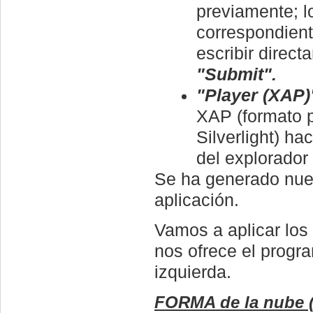
previamente; l
correspondien
escribir direc
"Submit".
"Player (XAP)
XAP (formato p
Silverlight) ha
del explorador
Se ha generado nues
aplicación.
Vamos a aplicar lo
nos ofrece el progr
izquierda.
FORMA de la nube (