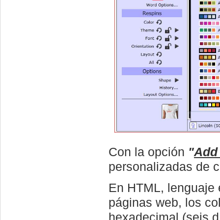
Con la opción
"
Add
personalizadas de c
En HTML, lenguaje e
páginas web, los co
hexadecimal (seis dí