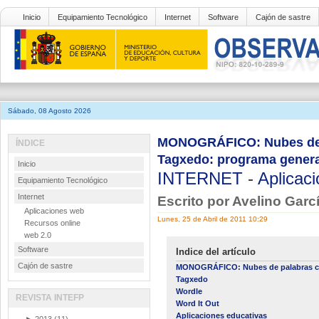
Inicio
Equipamiento Tecnológico
Internet
Software
Cajón de sastre
Sábado, 08 Agosto 2026
MONOGRÁFICO: Nubes de p
ÍNDICE
Tagxedo: programa gener
Inicio
INTERNET
-
Aplicac
Equipamiento Tecnológico
Internet
Escrito por Avelino Gar
Aplicaciones web
Lunes, 25 de Abril de 2011 10:29
Recursos online
web 2.0
Software
Indice del artículo
Cajón de sastre
MONOGRÁFICO: Nubes de palabras co
Tagxedo
Wordle
REVISTA INTEFP
Word It Out
Aplicaciones educativas