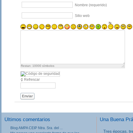
Nombre (requerido)
Sitio web
Restan:
10000
símbolos
Refrescar
Enviar
Últimos comentarios
Una Buena Pr
Blog AMPA CEIP Ntra. Sra. del ...
Tres épocas, tr