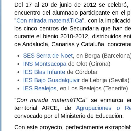
Del 17 al 20 de junio de 2012 se celebró,
encuentro del alumnado participante en el p
"
Con mirada matemáTICa
", con la implicac
los cinco centros de Secundaria que han de
durante el bienio 2010-2012, distribuidos 
de Andalucía, Canarias y Cataluña, concret
SES Serra de Noet
, en Berga (Barcelona
INS Montsacopa
de Olot (Girona)
IES Blas Infante
de Córdoba
IES Bajo Guadalquivir
de Lebrija (Sevilla)
IES Realejos
, en Los Realejos (Tenerife)
"
Con mirada matemáTICa
" se enmarca e
territorial ARCE, de
Agrupaciones o R
convocado por el Ministerio de Educación.
Con este proyecto, perfectamente extrapolab