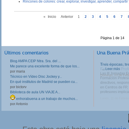
Rincones de colores: crear, explorar, investigar, aprender, compartir y
«
Inicio
Anterior
1
2
3
4
5
6
7
Página 1 de 14
Últimos comentarios
Una Buena Pr
Blog AMPA CEIP Ntra. Sra. del ...
III Jornadas de
Me parece una excelente forma de que los...
Formación Prof
por maria
Las III Jornadas 
Técnico en Vídeo Disc Jockey y...
Formación Profesio
En qué institutos de Madrid se pueden cu...
directivos, respo
por bictorv
en Centros de FP, 
profesores implica
Biblioteca de aula UN VIAJE A...
Lunes, 11 de Febrer
enhorabuena a un trabajo de muchos...
por Antonio