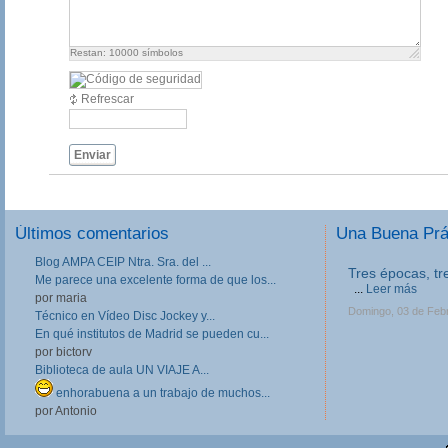
Restan:
10000
símbolos
Refrescar
Enviar
Últimos comentarios
Una Buena Pr
Blog AMPA CEIP Ntra. Sra. del ...
III Jornadas de
Me parece una excelente forma de que los...
Formación Prof
por maria
Las III Jornadas 
Técnico en Vídeo Disc Jockey y...
Formación Profesio
En qué institutos de Madrid se pueden cu...
directivos, respo
por bictorv
en Centros de FP, 
profesores implica
Biblioteca de aula UN VIAJE A...
Lunes, 11 de Febrer
enhorabuena a un trabajo de muchos...
por Antonio