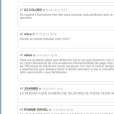
#7
DJ COLORS
25-06-2012 00:54
En madrid y barcelona hay sitio para estudiar esta profesion pero e 
apunteis
#6
erica
18-05-2012 16:56
donde se puede estudiar este ciclo?
#5
elmio
15-04-2012 02:08
Hola me gustarià saber que debemos hacer los que llevemos mas 1
un curso presencial de una academia intenacionaldel de pago muy c
de 700 horas de electronic music producer con casi el mismo temari
y experiencia,que deberia hacer a donde averiguo si me lo convalid
años ejerciendo o que facilidades.
#4
JUANMIX
13-04-2012 18:01
ES VERDAD A QUE NUMERO DE TELEFONO SE PUEDE PEDIR INFO
#3
RONNIE ISRAEL
13-04-2012 09:42