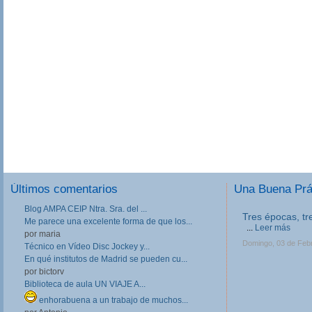
Últimos comentarios
Una Buena Pr
Blog AMPA CEIP Ntra. Sra. del ...
Tres épocas, tr
Me parece una excelente forma de que los...
...
Leer más
por maria
Domingo, 03 de Feb
Técnico en Vídeo Disc Jockey y...
En qué institutos de Madrid se pueden cu...
por bictorv
Biblioteca de aula UN VIAJE A...
enhorabuena a un trabajo de muchos...