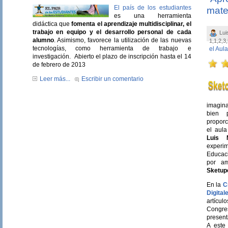
El país de los estudiantes
mate
es una herramienta
didáctica que
fomenta el aprendizaje multidisciplinar, el
trabajo en equipo y el desarrollo personal de cada
Lui
alumno
. Asimismo, favorece la utilización de las nuevas
1,1,2,3,
tecnologías, como herramienta de trabajo e
el Aula
investigación. Abierto el plazo de inscripción hasta el 14
de febrero de 2013
Leer más...
Escribir un comentario
imagin
bien p
proporc
el aul
Luis M
experi
Educaci
por a
Sketup
En la
C
Digital
artícu
Congre
present
A este