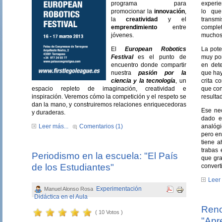
programa para
experie
promocionar la
innovación
,
lo qu
la
creatividad
y el
transm
emprendimiento
entre
complet
jóvenes.
muchos 
El
European Robotics
La pote
Festival
es el punto de
muy por
encuentro donde compartir
en dete
nuestra
pasión por la
que hay
ciencia y la tecnología
, un
crita c
espacio repleto de imaginación, creatividad e
que con
inspiración. Veremos cómo la competición y el respeto se
resulta
dan la mano, y construiremos relaciones enriquecedoras
Ese nec
y duraderas.
dado e
Leer más...
Comentarios (1)
analógi
pero en
tiene a
trabas 
Periodismo en la escuela: "El País
que gra
de los Estudiantes"
convert
Leer 
Experimentación
Manuel Alonso Rosa
Didáctica en el Aula
Reno
( 10 Votos )
"Apr