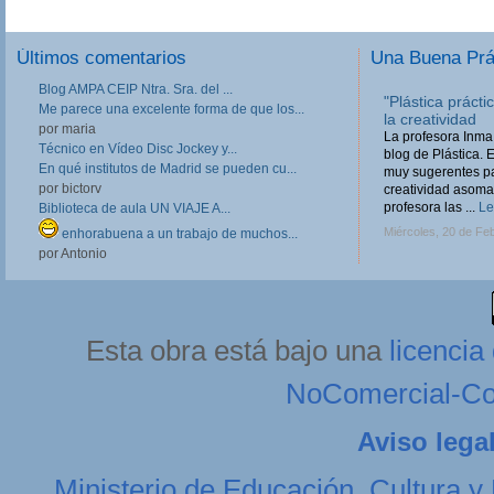
Últimos comentarios
Una Buena Pr
Blog AMPA CEIP Ntra. Sra. del ...
Reutilizar es div
Me parece una excelente forma de que los...
‘Reutilizar es dive
por maria
a la materia de Edu
Técnico en Vídeo Disc Jockey y...
sobre todo, a los d
En qué institutos de Madrid se pueden cu...
pero cuenta con u
por bictorv
Domingo, 24 de Feb
Biblioteca de aula UN VIAJE A...
enhorabuena a un trabajo de muchos...
por Antonio
Esta obra está bajo una
licenci
NoComercial-Com
Aviso lega
Ministerio de Educación, Cultura y