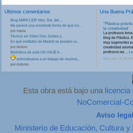
Últimos comentarios
Una Buena Pr
Blog AMPA CEIP Ntra. Sra. del ...
Reutilizar es div
Me parece una excelente forma de que los...
‘Reutilizar es dive
por maria
a la materia de Edu
Técnico en Vídeo Disc Jockey y...
sobre todo, a los d
En qué institutos de Madrid se pueden cu...
pero cuenta con u
por bictorv
Domingo, 24 de Feb
Biblioteca de aula UN VIAJE A...
enhorabuena a un trabajo de muchos...
por Antonio
Esta obra está bajo una
licenci
NoComercial-Com
Aviso lega
Ministerio de Educación, Cultura y