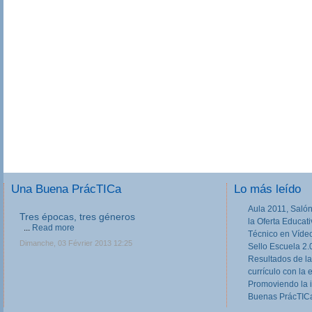
Una Buena PrácTICa
Lo más leído
Aula 2011, Salón
Tres épocas, tres géneros
la Oferta Educat
...
Read more
Técnico en Víde
Dimanche, 03 Février 2013 12:25
Sello Escuela 2.
Resultados de la
currículo con la 
Promoviendo la 
Buenas PrácTICa