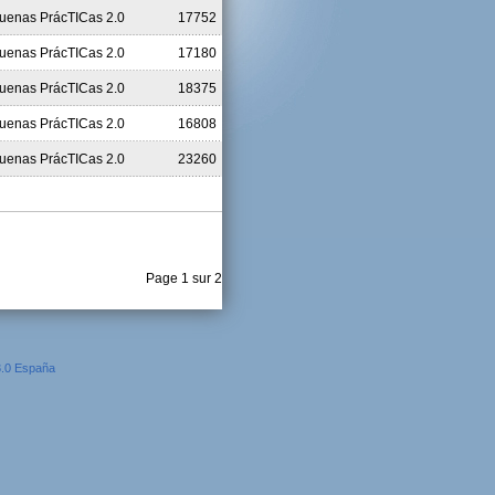
uenas PrácTICas 2.0
17752
uenas PrácTICas 2.0
17180
uenas PrácTICas 2.0
18375
uenas PrácTICas 2.0
16808
uenas PrácTICas 2.0
23260
Page 1 sur 2
3.0 España