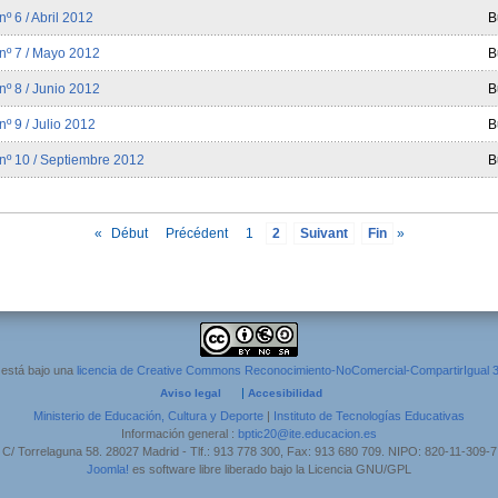
º 6 / Abril 2012
B
nº 7 / Mayo 2012
B
nº 8 / Junio 2012
B
º 9 / Julio 2012
B
nº 10 / Septiembre 2012
B
«
Début
Précédent
1
2
Suivant
Fin
»
 está bajo una
licencia de Creative Commons Reconocimiento-NoComercial-CompartirIgual 
|
Aviso legal
Accesibilidad
Ministerio de Educación, Cultura y Deporte
|
Instituto de Tecnologías Educativas
Información general :
bptic20@ite.educacion.es
C/ Torrelaguna 58. 28027 Madrid - Tlf.: 913 778 300, Fax: 913 680 709. NIPO: 820-11-309-7
Joomla!
es software libre liberado bajo la Licencia GNU/GPL