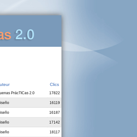
uteur
Clics
uenas PrácTICas 2.0
17822
iseño
16119
iseño
16187
iseño
17142
iseño
18117