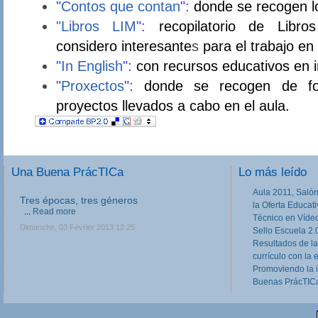
"
Contos que contan
":
donde se recogen l
"Libros LIM
":
recopilatorio de Libro
considero interesante
s
para el trabajo en 
"
In English
":
con recursos educativos en i
"
Proxectos
":
donde se recogen de for
proyect
os llevados a cabo en el aula.
Una Buena PrácTICa
Lo más leído
Aula 2011, Salón
Tres épocas, tres géneros
la Oferta Educat
...
Read more
Técnico en Víde
Dimanche, 03 Février 2013 12:25
Sello Escuela 2.
Resultados de la
currículo con la 
Promoviendo la 
Buenas PrácTICa