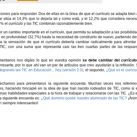
ones para responder. Dos de ellas en la línea de que el currículo se adapta bien 
se sitúa el 14,3% que lo dejaría tal y como está, y el 12,2% que considera neces
,5% el currículo y las TIC combinan razonablemente bien.
r un cambio importante en el currículo, que permita su adaptación a las posibilid
 en profundidad (32,7%) hasta la necesidad de construirlo de nuevo, partiendo d
a la sensación de que el currículo debería cambiar radicalmente para afrontar
TIC, con una suma que representa casi las tres cuartas partes de las respue
mentarios nos digáis lo que en vuestra opinión
se debe cambiar del currículo
eresante, por lo que ahí van un par de artículos que creo ayudarán a la reflexión.
tegrando las TIC en Educación... hoy (versión 2.0)
; el segundo,
¿Qué es el curric
echamos para presentaros la siguiente encuesta. Muchas veces nos referim
es, haciendo hincapié en la idea de que han nacido rodeados de TIC, como si 
nas habilidades especiales a la hora de trabajar y relacionarse con las TIC. ¿Es 
a siguiente encuesta es:
¿Qué dominio posee nuestro alumnado de las TIC?
¡Ánim
n siempre interesantes!