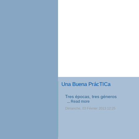
Una Buena PrácTICa
Tres épocas, tres géneros
...
Read more
Dimanche, 03 Février 2013 12:25