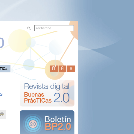
TICa
as