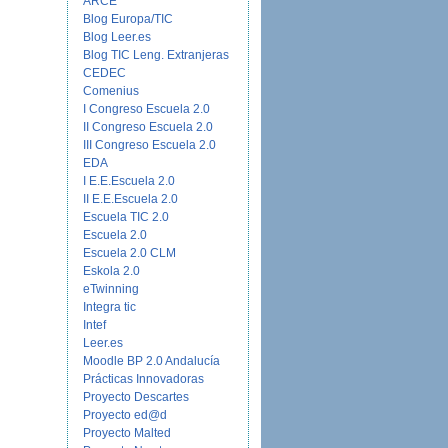
ARCE
Blog Europa/TIC
Blog Leer.es
Blog TIC Leng. Extranjeras
CEDEC
Comenius
I Congreso Escuela 2.0
II Congreso Escuela 2.0
III Congreso Escuela 2.0
EDA
I E.E.Escuela 2.0
II E.E.Escuela 2.0
Escuela TIC 2.0
Escuela 2.0
Escuela 2.0 CLM
Eskola 2.0
eTwinning
Integra tic
Intef
Leer.es
Moodle BP 2.0 Andalucía
Prácticas Innovadoras
Proyecto Descartes
Proyecto ed@d
Proyecto Malted