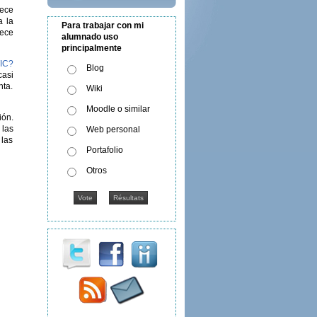
rece
a la
Para trabajar con mi
rece
alumnado uso
principalmente
TIC?
Blog
casi
nta.
Wiki
Moodle o similar
ión.
 las
Web personal
 las
Portafolio
Otros