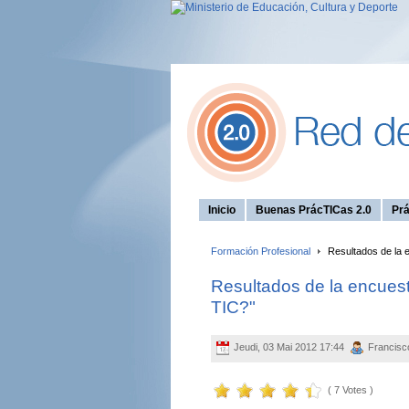
Inicio
Buenas PrácTICas 2.0
Prá
Formación Profesional
Resultados de la e
Resultados de la encuesta
TIC?"
Jeudi, 03 Mai 2012 17:44
Francisc
( 7 Votes )