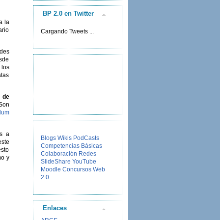
BP 2.0 en Twitter
a la
ario
Cargando Tweets ...
ades
esde
 los
stas
 de
 Son
ulum
os a
Blogs
Wikis
PodCasts
este
Competencias Básicas
esto
Colaboración
Redes
o y
SlideShare
YouTube
Moodle
Concursos
Web
2.0
Enlaces