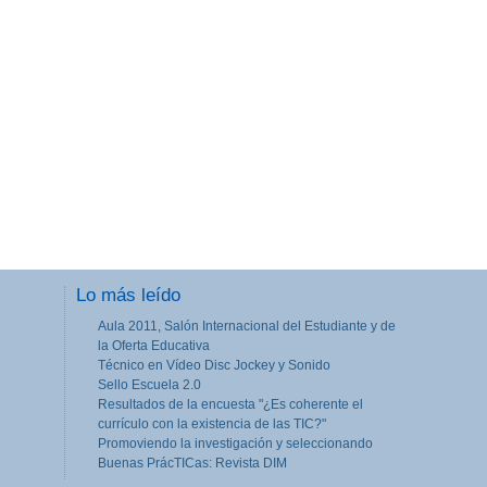
Lo más leído
Aula 2011, Salón Internacional del Estudiante y de
la Oferta Educativa
Técnico en Vídeo Disc Jockey y Sonido
Sello Escuela 2.0
Resultados de la encuesta "¿Es coherente el
currículo con la existencia de las TIC?"
Promoviendo la investigación y seleccionando
Buenas PrácTICas: Revista DIM