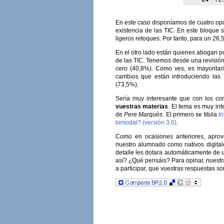
En este caso disponíamos de cuatro opci
existencia de las TIC. En este bloque 
ligeros retoques. Por tanto, para un 26
En el otro lado están quienes abogan po
de las TIC. Tenemos desde una revisión
cero (40,8%). Como ves, es mayoritari
cambios que están introduciendo las 
(73,5%).
Sería muy interesante que con los co
vuestras materias
. El tema es muy int
de
Pere Marquès
. El primero se titula
In
bimodal? (versión 3.0)
.
Como en ocasiones anteriores, aprov
nuestro alumnado como nativos digital
detalle les dotara automáticamente de u
así? ¿Qué pensáis? Para opinar, nuestr
a participar, que vuestras respuestas so