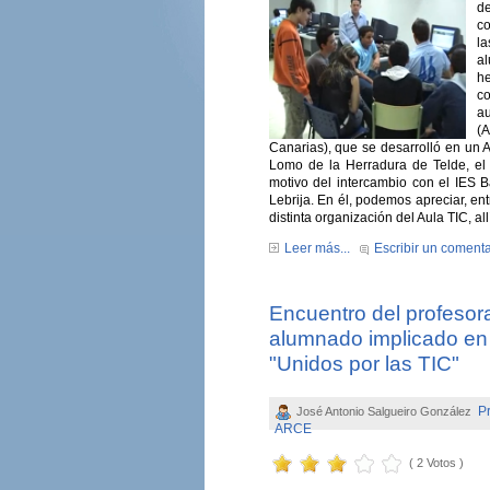
d
co
l
a
he
c
a
(
Canarias), que se desarrolló en un 
Lomo de la Herradura de Telde, el 
motivo del intercambio con el IES B
Lebrija. En él, podemos apreciar, ent
distinta organización del Aula TIC, al
Leer más...
Escribir un comenta
Encuentro del profesor
alumnado implicado en 
"Unidos por las TIC"
P
José Antonio Salgueiro González
ARCE
( 2 Votos )