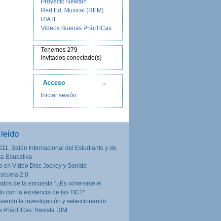
Proyecto Newton
Red Ed. Musical (REM)
RIATE
Vídeos Buenas PrácTICas
Tenemos 279
invitados conectado(s)
Acceso
Iniciar sesión
leído
011, Salón Internacional del Estudiante y de
rta Educativa
o en Vídeo Disc Jockey y Sonido
Escuela 2.0
ados de la encuesta "¿Es coherente el
lo con la existencia de las TIC?"
iendo la investigación y seleccionando
 PrácTICas: Revista DIM