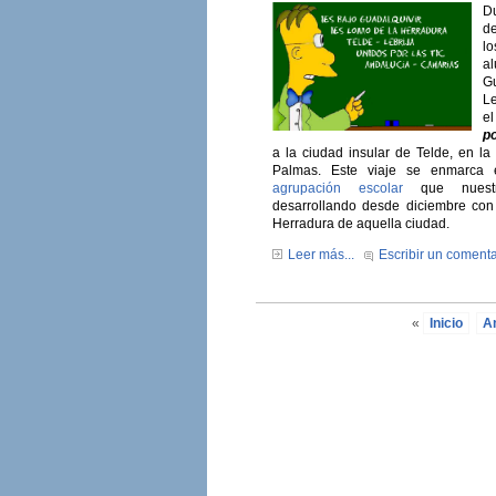
D
de
l
al
G
Le
e
po
a la ciudad insular de Telde, en la
Palmas. Este viaje se enmarca 
agrupación escolar
que nuestr
desarrollando desde diciembre con
Herradura de aquella ciudad.
Leer más...
Escribir un comenta
«
Inicio
An