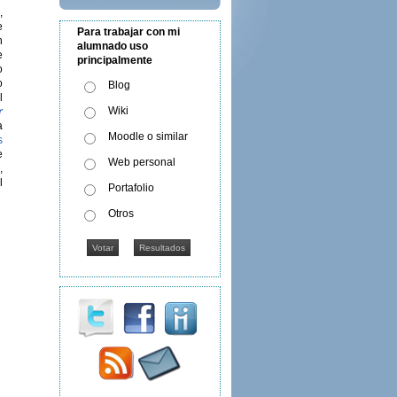
,
e
Para trabajar con mi
n
alumnado uso
e
principalmente
o
o
Blog
l
Wiki
r
a
Moodle o similar
s
e
Web personal
,
l
Portafolio
Otros