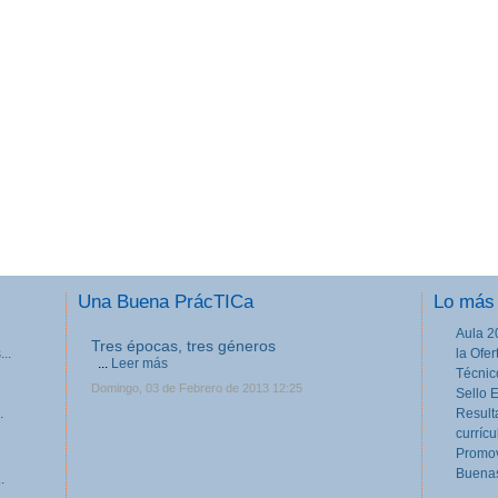
Una Buena PrácTICa
Lo más 
Aula 2
Tres épocas, tres géneros
..
la Ofe
...
Leer más
Técnic
Domingo, 03 de Febrero de 2013 12:25
Sello 
.
Result
currícu
Promov
Buenas
.