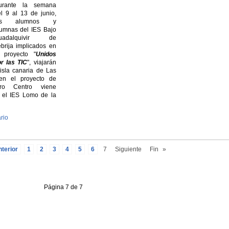
urante la semana
l 9 al 13 de junio,
os alumnos y
umnas del IES Bajo
uadalquivir de
brija implicados en
l proyecto "
Unidos
r las TIC
", viajarán
 isla canaria de Las
en el proyecto de
o Centro viene
 el IES Lomo de la
rio
terior
1
2
3
4
5
6
7
Siguiente
Fin
»
Página 7 de 7