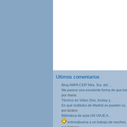
Últimos comentarios
Blog AMPA CEIP Ntra. Sra. del ...
Me parece una excelente forma de que los.
por maria
Técnico en Vídeo Disc Jockey y...
En qué institutos de Madrid se pueden cu..
por bictorv
Biblioteca de aula UN VIAJE A...
enhorabuena a un trabajo de muchos..