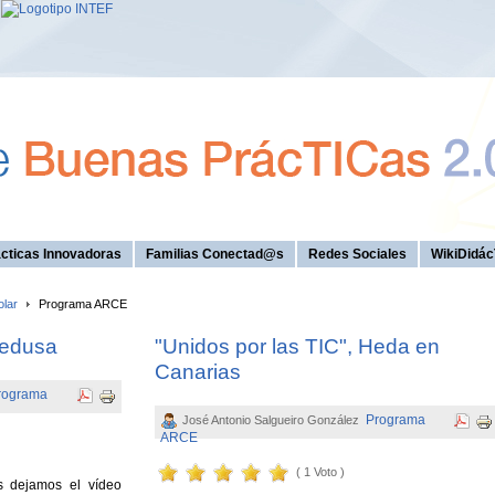
cticas Innovadoras
Familias Conectad@s
Redes Sociales
WikiDidác
olar
Programa ARCE
Medusa
"Unidos por las TIC", Heda en
Canarias
rograma
Programa
José Antonio Salgueiro González
ARCE
( 1 Voto )
s dejamos el vídeo