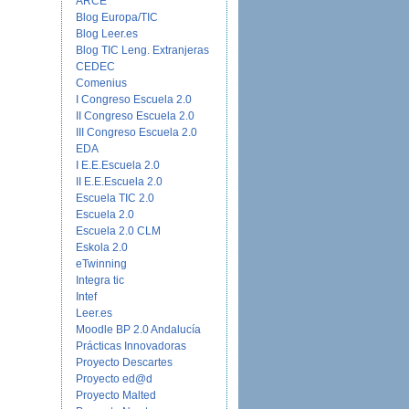
ARCE
Blog Europa/TIC
Blog Leer.es
Blog TIC Leng. Extranjeras
CEDEC
Comenius
I Congreso Escuela 2.0
II Congreso Escuela 2.0
III Congreso Escuela 2.0
EDA
I E.E.Escuela 2.0
II E.E.Escuela 2.0
Escuela TIC 2.0
Escuela 2.0
Escuela 2.0 CLM
Eskola 2.0
eTwinning
Integra tic
Intef
Leer.es
Moodle BP 2.0 Andalucía
Prácticas Innovadoras
Proyecto Descartes
Proyecto ed@d
Proyecto Malted