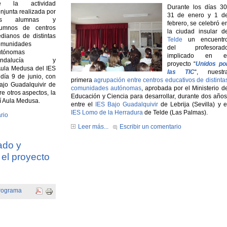
e la actividad
Durante los días 30
njunta realizada por
31 de enero y 1 d
as alumnas y
febrero, se celebró e
lumnos de centros
la ciudad insular d
dianos de distintas
Telde
un encuentr
omunidades
del profesorad
utónomas
implicado en e
Andalucía y
proyecto “
Unidos po
Aula Medusa del IES
las TIC
“, nuestr
día 9 de junio, con
primera
agrupación entre centros educativos de distinta
ajo Guadalquivir de
comunidades autónomas
, aprobada por el Ministerio d
re otros aspectos, la
Educación y Ciencia para desarrollar, durante dos años
lí Aula Medusa.
entre el
IES Bajo Guadalquivir
de Lebrija (Sevilla) y e
IES Lomo de la Herradura
de Telde (Las Palmas).
rio
Leer más...
Escribir un comentario
ado y
el proyecto
rograma