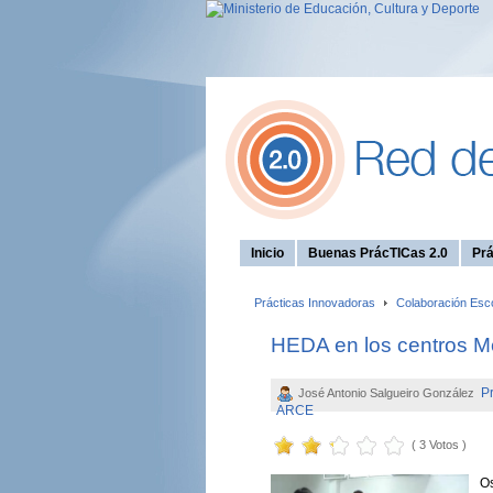
Inicio
Buenas PrácTICas 2.0
Prá
Prácticas Innovadoras
Colaboración Esc
HEDA en los centros 
P
José Antonio Salgueiro González
ARCE
( 3 Votos )
O